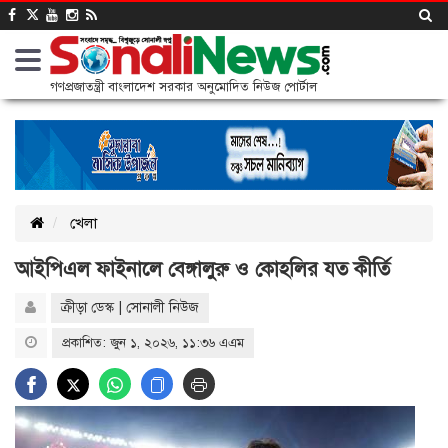
গণপ্রজাতন্ত্রী বাংলাদেশ সরকার অনুমোদিত নিউজ পোর্টাল
খেলা
আইপিএল ফাইনালে বেঙ্গালুরু ও কোহলির যত কীর্তি
ক্রীড়া ডেস্ক | সোনালী নিউজ
প্রকাশিত: জুন ১, ২০২৬, ১১:৩৬ এএম