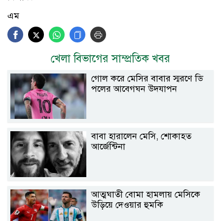
এম
খেলা বিভাগের সাম্প্রতিক খবর
গোল করে মেসির বাবার স্মরণে ডি
পলের আবেগঘন উদযাপন
বাবা হারালেন মেসি, শোকাহত
আর্জেন্টিনা
আত্মঘাতী বোমা হামলায় মেসিকে
উড়িয়ে দেওয়ার হুমকি