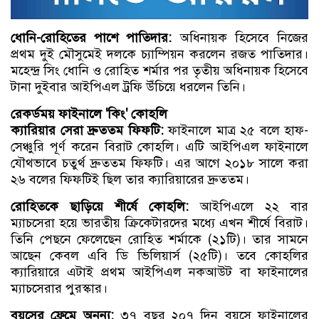
ধোনি-রোহিতের পাশে পাতিদার:
অধিনায়ক হিসেবে নিজের
প্রথম দুই মৌসুমেই দলকে চ্যাম্পিয়ন করলেন রজত পাতিদার।
মহেন্দ্র সিং ধোনি ও রোহিত শর্মার পর তৃতীয় অধিনায়ক হিসেবে
টানা দুইবার আইপিএল ট্রফি উঁচিয়ে ধরলেন তিনি।
রেকর্ডময় ফাইনালে 'কিং' কোহলি
ক্যারিয়ার সেরা দ্রুততম ফিফটি:
ফাইনালে মাত্র ২৫ বলে হাফ-
সেঞ্চুরি পূর্ণ করেন বিরাট কোহলি। এটি আইপিএল ফাইনালে
যৌথভাবে চতুর্থ দ্রুততম ফিফটি। এর আগে ২০১৮ সালে করা
২৬ বলের ফিফটিই ছিল তার ক্যারিয়ারের দ্রুততম।
রোহিতকে ছাড়িয়ে শীর্ষে কোহলি:
আইপিএলে ২২ বার
ম্যাচসেরা হয়ে ভারতীয় ক্রিকেটারদের মধ্যে এখন শীর্ষে বিরাট।
তিনি পেছনে ফেলেছেন রোহিত শর্মাকে (২১টি)। তার সামনে
আছেন কেবল এবি ডি ভিলিয়ার্স (২৫টি)। তবে কোহলির
ক্যারিয়ারে এটাই প্রথম আইপিএল নকআউট বা ফাইনালের
ম্যাচসেরার পুরস্কার।
বয়সের ফ্রেমে অনন্য:
৩৭ বছর ২০৭ দিন বয়সে ফাইনালের