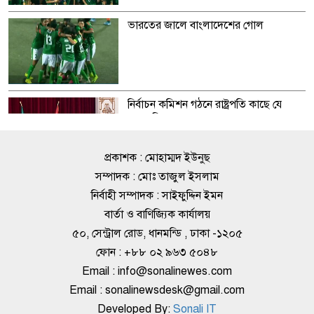
ভারতের জালে বাংলাদেশের গোল
নির্বাচন কমিশন গঠনে রাষ্ট্রপতি কাছে যে
প্রস্তাব দিল জাসদ
প্রকাশক : মোহাম্মদ ইউনুছ
সম্পাদক : মোঃ তাজুল ইসলাম
মালদ্বীপে প্রধানমন্ত্রীকে লালগালিচা সংবর্ধনা
নির্বাহী সম্পাদক : সাইফুদ্দিন ইমন
বার্তা ও বাণিজ্যিক কার্যালয়
৫০, সেন্ট্রাল রোড, ধানমন্ডি , ঢাকা -১২০৫
ফোন : +৮৮ ০২ ৯৬৩ ৫০৪৮
বঙ্গবন্ধু ও বঙ্গমাতা আন্তর্জাতিক ভলিবলের
Email : info@sonalinewes.com
উদ্বোধন বৃহস্পতিবার
Email : sonalinewsdesk@gmail.com
Developed By:
Sonali IT