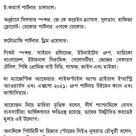
ই-কমার্স পার্টনার: চালডাল।
অনুষ্ঠানে সিলভার স্পন্সর: জে কে ফরেইন ব্র্যান্ডস, সুলতান, রাফিজা
ক্লোসেট। ডেকোর পার্টনার: এসকে ডেকোর।
ফটোগ্রাফি পার্টনার: ড্রিম ওয়েভার।
গিফট স্পন্সর: সাইমন হলিডেজ, ইউনাইটেড গ্রুপ, মারিকো
বাংলাদেশ, ইটারনাল সিরামিক, সেলেসটিয়া, জেজের বেকারস
টেবিল, পিঙ্কি প্রোমিজ বাই নিতি, লাফজ, জাইন এবং মাইজা।
দ্য ম্যাজেস্টিক অ্যাফেয়ার: লাইফস্টাইল অ্যান্ড ব্রাইডাল ইন্ডাস্ট্রি
অ্যাওয়ার্ডস এবং এক্সপো ২০২১। গ্রুপ পার্টনার উইমেন ক্যান এবং
ফান্টাসিয়াম।
আয়োজন নিয়ে মারিয়া মৃত্তিক বলেন, দীর্ঘ প্যান্ডামিকে যেসব
ব্যবসায়ীরা আর্থিকভাবে ক্ষতিগ্রস্থ হয়েছে, তাদের উজ্জ্বীবিত করতেই
মুলত এই উদ্যোগ।
অন্যদিকে পিউরিটি দ্য হিজাব স্টোরের সিইও নুসরাত চৌধুরী বলেন,