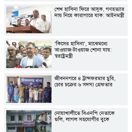
শেখ হাসিনা ফিরে আসুক, গণহত্যার
দায় নিয়ে কারাগারে যাক: আইনমন্ত্রী
‘কিসের হাসিনা’, মাঝেমধ্যে
আওয়াজ-টাওয়াজ শোনা যায়:
স্বরাষ্ট্রমন্ত্রী
জীবননগরে ৪ ট্রান্সফরমার চুরি,
চোর চক্রের ৬ সদস্য গ্রেফতার
নোয়াখালীতে বিএনপি নেতাকে
গুলি, লাগল সহযোগীর বুকে