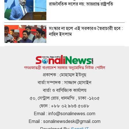
রাজনৈতিক দলের নয়: ভারপ্রাপ্ত রাষ্ট্রপতি
সংস্কার না হলে এই সরকারও স্বৈরাচারী হবে :
নাহিদ ইসলাম
এসএসসির ফলাফল জানা যাবে ৩ উপায়ে
গণপ্রজাতন্ত্রী বাংলাদেশ সরকার অনুমোদিত নিউজ পোর্টাল
প্রকাশক : মোহাম্মদ ইউনুছ
বার্তা সম্পাদক : সাজ্জাদ হোসাইন
মন্ত্রীদের মাসিক বেতন হওয়া উচিত ১০ লাখ,
বার্তা ও বাণিজ্যিক কার্যালয়
এমপিদের ৫ লাখ: নুরুল হক
৫০, সেন্ট্রাল রোড, ধানমন্ডি , ঢাকা -১২০৫
ফোন : +৮৮ ০২ ৯৬৩ ৫০৪৮
Email :
info@sonalinewes.com
ইতালির বিমানবন্দরে আটকা ঢাকাগামী বিমান,
Email :
sonalinewsdesk@gmail.com
ভেতরে আড়াই শতাধিক যাত্রী