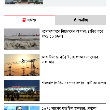
সর্বশেষ
জনপ্রিয়
বঙ্গোপসাগরে নিম্নচাপের আশঙ্কা, প্লাবিত হতে
পারে ১০ জেলা
আজ টানা ৯ ঘণ্টা বিদ্যুৎ থাকবে না যেসব
এলাকায়
শাহজালাল বিমানবন্দরে বলাকা লাউঞ্জে আগুন
১৯৭১ সালের যুদ্ধ ছিল জনতার, কোনো