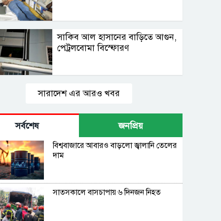
সাকিব আল হাসানের বাড়িতে আগুন,
পেট্রলবোমা বিস্ফোরণ
সারাদেশ এর আরও খবর
সর্বশেষ
জনপ্রিয়
বিশ্ববাজারে আবারও বাড়লো জ্বালানি তেলের
দাম
সাতসকালে বাসচাপায় ৬ দিনজন নিহত