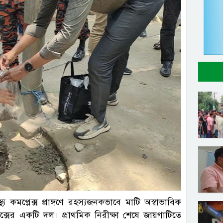
্রতিনিধি
 কমপ্লেক্স প্রাঙ্গণে রহস্যজনকভাবে মাটি অস্বাভাবিক
ক্সের একটি দল। প্রাথমিক নিরীক্ষা শেষে জায়গাটিতে