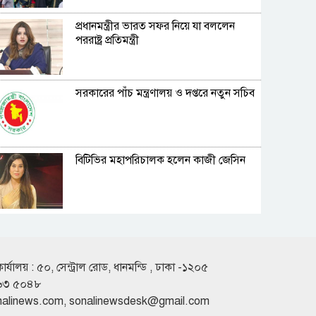
প্রধানমন্ত্রীর ভারত সফর নিয়ে যা বললেন
পররাষ্ট্র প্রতিমন্ত্রী
সরকারের পাঁচ মন্ত্রণালয় ও দপ্তরে নতুন সচিব
বিটিভির মহাপরিচালক হলেন কাজী জেসিন
এসএসসির ফল প্রকাশ সোমবার, যেভাবে
জানা যাবে এবার
কার্যালয় : ৫০, সেন্ট্রাল রোড, ধানমন্ডি , ঢাকা -১২০৫
৬৩ ৫০৪৮
জুলাই গণঅভ্যুত্থানের লক্ষ্য ও উদ্দেশ্য ব্যর্থ
nalinews.com
,
sonalinewsdesk@gmail.com
হতে দেওয়া হবে না: গণপূর্ত প্রতিমন্ত্রী