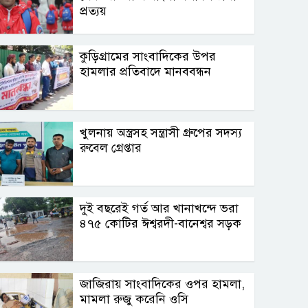
প্রত্যয়
কুড়িগ্রামের সাংবাদিকের উপর
হামলার প্রতিবাদে মানববন্ধন
খুলনায় অস্ত্রসহ সন্ত্রাসী গ্রুপের সদস্য
রুবেল গ্রেপ্তার
দুই বছরেই গর্ত আর খানাখন্দে ভরা
৪৭৫ কোটির ঈশ্বরদী-বানেশ্বর সড়ক
জাজিরায় সাংবাদিকের ওপর হামলা,
মামলা রুজু করেনি ওসি