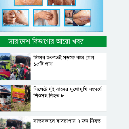
সারাদেশ বিভাগের আরো খবর
দিনের শুরুতেই সড়কে ঝরে গেল
১৫টি প্রাণ
সিলেটে দুই বাসের মুখোমুখি সংঘর্ষে
শিশুসহ নিহত ৮
সাতসকালে বাসচাপায় ৭ জন নিহত