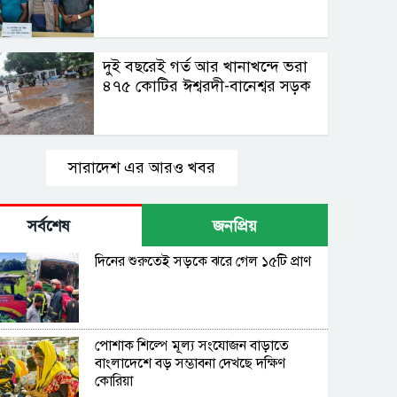
দুই বছরেই গর্ত আর খানাখন্দে ভরা
৪৭৫ কোটির ঈশ্বরদী-বানেশ্বর সড়ক
সারাদেশ এর আরও খবর
সর্বশেষ
জনপ্রিয়
দিনের শুরুতেই সড়কে ঝরে গেল ১৫টি প্রাণ
পোশাক শিল্পে মূল্য সংযোজন বাড়াতে
বাংলাদেশে বড় সম্ভাবনা দেখছে দক্ষিণ
কোরিয়া