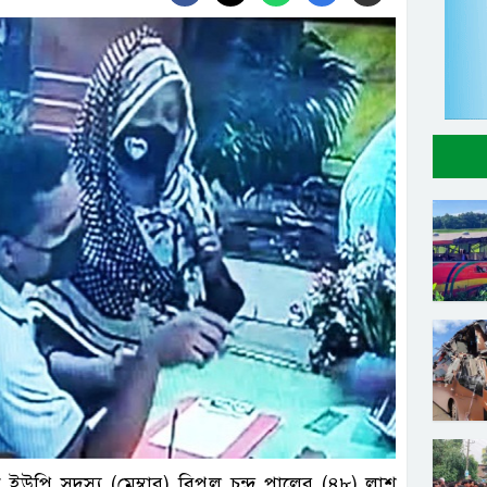
ি সদস্য (মেম্বার) বিপুল চন্দ্র পালের (৪৮) লাশ