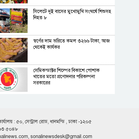
সিলেটে দুই বাসের মুখোমুখি সংঘর্ষে শিশুসহ
নিহত ৮
স্বর্ণের দাম ভরিতে কমল ৩২৬৬ টাকা, আজ
থেকেই কার্যকর
সেমিকন্ডাক্টর শিল্পের বিকাশে পোশাক
খাতের মতো প্রণোদনার পরিকল্পনা
সরকারের
জুমার দিনের ১৫টি বিশেষ আমল
কার্যালয় : ৫০, সেন্ট্রাল রোড, ধানমন্ডি , ঢাকা -১২০৫
৬৩ ৫০৪৮
বিশ্ববাজারে আবারও বাড়লো জ্বালানি তেলের
দাম
nalinews.com
,
sonalinewsdesk@gmail.com