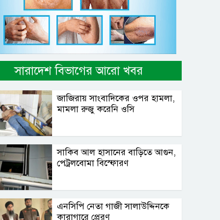
সারাদেশ বিভাগের আরো খবর
জাজিরায় সাংবাদিকের ওপর হামলা,
মামলা রুজু করেনি ওসি
সাকিব আল হাসানের বাড়িতে আগুন,
পেট্রলবোমা বিস্ফোরণ
এনসিপি নেতা গাজী সালাউদ্দিনকে
কারাগারে প্রেরণ