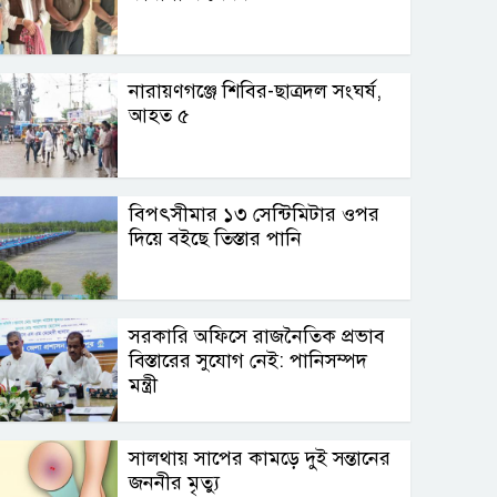
নারায়ণগঞ্জে শিবির-ছাত্রদল সংঘর্ষ,
আহত ৫
বিপৎসীমার ১৩ সেন্টিমিটার ওপর
দিয়ে বইছে তিস্তার পানি
সরকারি অফিসে রাজনৈতিক প্রভাব
বিস্তারের সুযোগ নেই: পানিসম্পদ
মন্ত্রী
সালথায় সাপের কামড়ে দুই সন্তানের
জননীর মৃত্যু