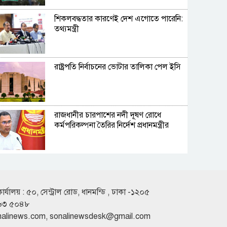
শিকলবদ্ধতার কারণেই দেশ এগোতে পারেনি:
তথ্যমন্ত্রী
রাষ্ট্রপতি নির্বাচনের ভোটার তালিকা পেল ইসি
রাজধানীর চারপাশের নদী দূষণ রোধে
কর্মপরিকল্পনা তৈরির নির্দেশ প্রধানমন্ত্রীর
জুলাই গণঅভ্যুত্থানে নিহতের সংখ্যা নিয়ে
গোলকধাঁধা!
কার্যালয় : ৫০, সেন্ট্রাল রোড, ধানমন্ডি , ঢাকা -১২০৫
৬৩ ৫০৪৮
কারখানা বন্ধ এস আলম কোল্ড রোলড
nalinews.com
,
sonalinewsdesk@gmail.com
স্টিলসের, বিনিয়োগকারীদের সতর্কবার্তা