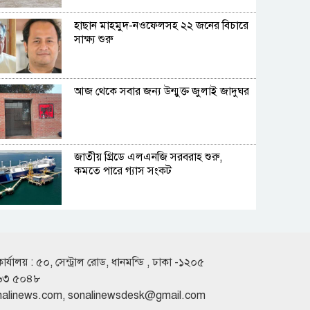
হাছান মাহমুদ-নওফেলসহ ২২ জনের বিচারে
সাক্ষ্য শুরু
আজ থেকে সবার জন্য উন্মুক্ত জুলাই জাদুঘর
জাতীয় গ্রিডে এলএনজি সরবরাহ শুরু,
কমতে পারে গ্যাস সংকট
মেসির জোড়া গোলে মায়ামির অবিশ্বাস্য
প্রত্যাবর্তন
কার্যালয় : ৫০, সেন্ট্রাল রোড, ধানমন্ডি , ঢাকা -১২০৫
৬৩ ৫০৪৮
হরমুজ প্রণালী নিয়ে সমঝোতায় পৌঁছাল
nalinews.com
,
sonalinewsdesk@gmail.com
ইরান-ওমান