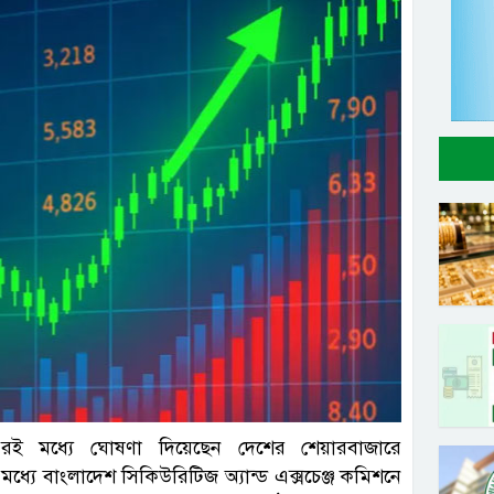
সংগৃহীত
 এরই মধ্যে ঘোষণা দিয়েছেন দেশের শেয়ারবাজারে
ধ্যে বাংলাদেশ সিকিউরিটিজ অ্যান্ড এক্সচেঞ্জ কমিশনে