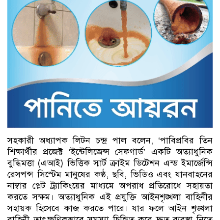
সহকারী অধ্যাপক লিটন চন্দ্র পাল বলেন, ‘পাবিপ্রবির তিন
শিক্ষার্থীর প্রজেক্ট ‘ইন্টেলিজেন্স সেফগার্ড’ একটি অত্যাধুনিক
বুদ্ধিমত্তা (এআই) ভিত্তিক স্মার্ট ক্রাইম ডিটেশন এন্ড ইমার্জেন্সি
রেসপন্স সিস্টেম মানুষের কণ্ঠ, ছবি, ভিডিও এবং যানবাহনের
নাম্বার প্লেট ট্র্যাকিংয়ের মাধ্যমে অপরাধ প্রতিরোধে সহায়তা
করতে সক্ষম। অত্যাধুনিক এই প্রযুক্তি আইনশৃঙ্খলা বাহিনীর
সহায়ক হিসেবে কাজ করতে পারে। যার ফলে আইন শৃঙ্খলা
বাহিনী তাৎক্ষণিকভাবে সমস্যা চিহ্নিত করে দ্রুত ব্যবস্থা নিতে