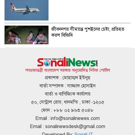
জীবননগর সীমান্তে পুশইনের চেষ্টা, প্রতিহত
করল বিজিবি
১১ দলীয় ঐক্যের রাষ্ট্রপতি প্রার্থী অলি আহমদ
গণপ্রজাতন্ত্রী বাংলাদেশ সরকার অনুমোদিত নিউজ পোর্টাল
প্রকাশক : মোহাম্মদ ইউনুছ
বার্তা সম্পাদক : সাজ্জাদ হোসাইন
ভীমরুলীর পেয়ারা রপ্তানির সম্ভাবনা দেখছেন
বার্তা ও বাণিজ্যিক কার্যালয়
মার্কিন রাষ্ট্রদূত
৫০, সেন্ট্রাল রোড, ধানমন্ডি , ঢাকা -১২০৫
ফোন : +৮৮ ০২ ৯৬৩ ৫০৪৮
Email :
info@sonalinewes.com
রাষ্ট্রপতি নির্বাচনে দুই মনোনয়নপত্র সংগ্রহ
Email :
sonalinewsdesk@gmail.com
করেছে বিএনপি
Developed By:
Sonali IT