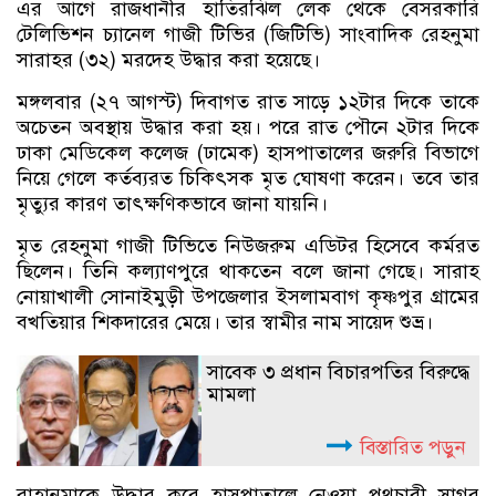
এর আগে রাজধানীর হাতিরঝিল লেক থেকে বেসরকারি
টেলিভিশন চ্যানেল গাজী টিভির (জিটিভি) সাংবাদিক রেহনুমা
সারাহর (৩২) মরদেহ উদ্ধার করা হয়েছে।
মঙ্গলবার (২৭ আগস্ট) দিবাগত রাত সাড়ে ১২টার দিকে তাকে
অচেতন অবস্থায় উদ্ধার করা হয়। পরে রাত পৌনে ২টার দিকে
ঢাকা মেডিকেল কলেজ (ঢামেক) হাসপাতালের জরুরি বিভাগে
নিয়ে গেলে কর্তব্যরত চিকিৎসক মৃত ঘোষণা করেন। তবে তার
মৃত্যুর কারণ তাৎক্ষণিকভাবে জানা যায়নি।
মৃত রেহনুমা গাজী টিভিতে নিউজরুম এডিটর হিসেবে কর্মরত
ছিলেন। তিনি কল্যাণপুরে থাকতেন বলে জানা গেছে। সারাহ
নোয়াখালী সোনাইমুড়ী উপজেলার ইসলামবাগ কৃষ্ণপুর গ্রামের
বখতিয়ার শিকদারের মেয়ে। তার স্বামীর নাম সায়েদ শুভ্র।
সাবেক ৩ প্রধান বিচারপতির বিরুদ্ধে
মামলা
বিস্তারিত পড়ুন
রাহানুমাকে উদ্ধার করে হাসপাতালে নেওয়া পথচারী সাগর