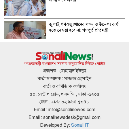
জানা যাবে এবার
জুলাই গণঅভ্যুত্থানের লক্ষ্য ও উদ্দেশ্য ব্যর্থ
হতে দেওয়া হবে না: গণপূর্ত প্রতিমন্ত্রী
বিমানবন্দরে ভিআইপি-সিআইপিদেরও তল্লাশির
সিদ্ধান্ত
গণপ্রজাতন্ত্রী বাংলাদেশ সরকার অনুমোদিত নিউজ পোর্টাল
প্রকাশক : মোহাম্মদ ইউনুছ
বার্তা সম্পাদক : সাজ্জাদ হোসাইন
রুশ পারমাণবিক আইসব্রেকারে উত্তর মেরু
বার্তা ও বাণিজ্যিক কার্যালয়
অভিযানে বাংলাদেশী শিক্ষার্থী প্রত্যয়
৫০, সেন্ট্রাল রোড, ধানমন্ডি , ঢাকা -১২০৫
ফোন : +৮৮ ০২ ৯৬৩ ৫০৪৮
Email :
info@sonalinewes.com
তনু হত্যা
Email :
sonalinewsdesk@gmail.com
সাবেক সেনাসদস্য হাফিজুরের জামিন স্থগিত,
Developed By:
Sonali IT
আত্মসমর্পণের নির্দেশ