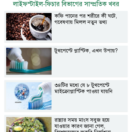
লাইফস্টাইল-ফিচার বিভাগের সাম্প্রতিক খবর
কফি পানের পর শরীরে কী ঘটে,
গবেষণায় মিলল নতুন তথ্য
টুথপেস্টে প্লাস্টিক, এখন উপায়?
৩৪টির মধ্যে যে ৮ টুথপেস্টে
মাইক্রোপ্লাস্টিক পাওয়া যায়নি
রান্নার সময় মাংস সবুজ হয়ে
যাওয়ার কারণ জানা গেল,