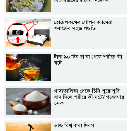
বিশেষজ্ঞদের জরুরি নির্দেশনা
হোটেলকক্ষের গোপন ক্যামেরা
শনাক্তের সহজ পদ্ধতি
টানা ৯০ দিন চা না খেলে শরীরে কী
ঘটে
খাদ্যতালিকা থেকে চিনি পুরোপুরি
বাদ দিলে শরীরে কী ঘটে? গবেষণায়
চমক
আজ বিশ্ব বাবা দিবস