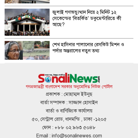
জুলাই গণঅভ্যুত্থান নিয়ে ২ মিনিট ১২
সেকেন্ডের ‘বিতর্কিত’ ডকুমেন্টারিতে কী
আছে?
শেখ হাসিনার পালানোর রেসকিউ মিশন ও
পর্দার অন্তরালের নতুন তথ্য
সংসদ ভবন ঘেরাওয়ের হুঁশিয়ারি জেডিপির
গণপ্রজাতন্ত্রী বাংলাদেশ সরকার অনুমোদিত নিউজ পোর্টাল
প্রকাশক : মোহাম্মদ ইউনুছ
বার্তা সম্পাদক : সাজ্জাদ হোসাইন
হাসিনার ১৬ বছরে সাড়ে ৪ হাজারের বেশি
বার্তা ও বাণিজ্যিক কার্যালয়
মানুষ হত্যা হয়েছে: আইনমন্ত্রী
৫০, সেন্ট্রাল রোড, ধানমন্ডি , ঢাকা -১২০৫
ফোন : +৮৮ ০২ ৯৬৩ ৫০৪৮
Email :
info@sonalinewes.com