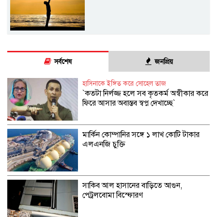
সর্বশেষ
জনপ্রিয়
হাসিনাকে ইঙ্গিত করে সোহেল তাজ
‍‍`কতটা নির্লজ্জ হলে সব কৃতকর্ম অস্বীকার করে
ফিরে আসার অবাস্তব স্বপ্ন দেখাচ্ছে‍‍`
মার্কিন কোম্পানির সঙ্গে ১ লাখ কোটি টাকার
এলএনজি চুক্তি
সাকিব আল হাসানের বাড়িতে আগুন,
পেট্রলবোমা বিস্ফোরণ