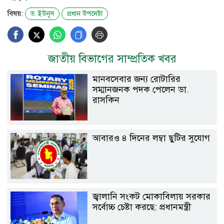
বিষয়:
ড. ইউনূস
প্রধান উপদেষ্টা
জাতীয় বিভাগের সাম্প্রতিক খবর
মানবসেবার জন্য রোটারির
সম্মানজনক পদক পেলেন ডা.
রাসকিন
আবারও ৪ দিনের লম্বা ছুটির সুযোগ
জ্বালানি সংকট মোকাবিলায় সরকার
সর্বোচ্চ চেষ্টা করছে: প্রধানমন্ত্রী