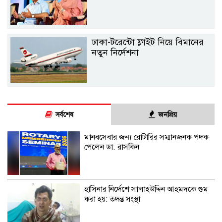
ঢাকা-টরেন্টো ফ্লাইট নিয়ে বিমানের
নতুন নির্দেশনা
সর্বশেষ
জনপ্রিয়
মানবসেবার জন্য রোটারির সম্মানজনক পদক
পেলেন ডা. রাসকিন
হাসিনার নির্দেশে সালাহউদ্দিন আহমদকে গুম
করা হয়: তদন্ত সংস্থা