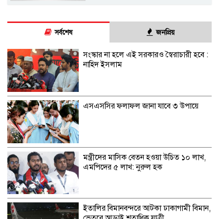
সর্বশেষ
জনপ্রিয়
সংস্কার না হলে এই সরকারও স্বৈরাচারী হবে :
নাহিদ ইসলাম
এসএসসির ফলাফল জানা যাবে ৩ উপায়ে
মন্ত্রীদের মাসিক বেতন হওয়া উচিত ১০ লাখ,
এমপিদের ৫ লাখ: নুরুল হক
ইতালির বিমানবন্দরে আটকা ঢাকাগামী বিমান,
ভেতরে আড়াই শতাধিক যাত্রী