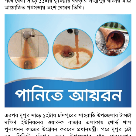
পথে বেলা সাড়ে ১১টায় কুমিল্লার বরুড়ার লক্ষ্মীপুর বাজার মাঠে
আয়োজিত পথসভায় অংশ নেবেন তিনি।
এরপর দুপুর সাড়ে ১২টায় চাঁদপুরের শাহরাস্তি উপজেলার টামটা
দক্ষিণ ইউনিয়নের ওয়ারুক বাজার এলাকায় খোর্দ্দ খাল
পুনঃখনন কাজের উদ্বোধন করবেন প্রধানমন্ত্রী। পরে দুপুর ১টা