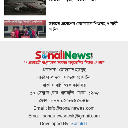
ভারতে প্রবেশের চেষ্টাকালে শিশুসহ ৭ নারী
আটক
কুপ্রস্তাবে রাজি না হওয়ায় তরুণীকে চুরির
অপবাদ, চুল কেটে নির্যাতন
গণপ্রজাতন্ত্রী বাংলাদেশ সরকার অনুমোদিত নিউজ পোর্টাল
প্রকাশক : মোহাম্মদ ইউনুছ
বার্তা সম্পাদক : সাজ্জাদ হোসাইন
সাকিবের দেশে ফেরার কোনো সুযোগ নেই:
বার্তা ও বাণিজ্যিক কার্যালয়
ক্রীড়া প্রতিমন্ত্রী
৫০, সেন্ট্রাল রোড, ধানমন্ডি , ঢাকা -১২০৫
ফোন : +৮৮ ০২ ৯৬৩ ৫০৪৮
Email :
info@sonalinewes.com
মন্ত্রী রিতা ও হুইপ দুলুর পথসভায় গুলির চেষ্টা,
Email :
sonalinewsdesk@gmail.com
অস্ত্রসহ যুবক আটক
Developed By:
Sonali IT