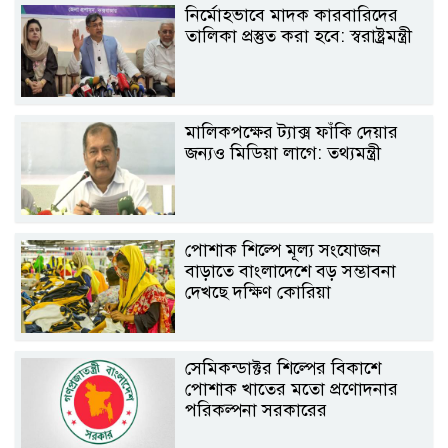
নির্মোহভাবে মাদক কারবারিদের
তালিকা প্রস্তুত করা হবে: স্বরাষ্ট্রমন্ত্রী
মালিকপক্ষের ট্যাক্স ফাঁকি দেয়ার
জন্যও মিডিয়া লাগে: তথ্যমন্ত্রী
পোশাক শিল্পে মূল্য সংযোজন
বাড়াতে বাংলাদেশে বড় সম্ভাবনা
দেখছে দক্ষিণ কোরিয়া
সেমিকন্ডাক্টর শিল্পের বিকাশে
পোশাক খাতের মতো প্রণোদনার
পরিকল্পনা সরকারের