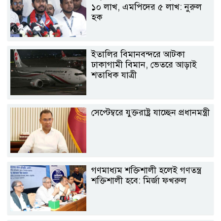
১০ লাখ, এমপিদের ৫ লাখ: নুরুল
হক
ইতালির বিমানবন্দরে আটকা
ঢাকাগামী বিমান, ভেতরে আড়াই
শতাধিক যাত্রী
সেপ্টেম্বরে যুক্তরাষ্ট্র যাচ্ছেন প্রধানমন্ত্রী
গণমাধ্যম শক্তিশালী হলেই গণতন্ত্র
শক্তিশালী হবে: মির্জা ফখরুল