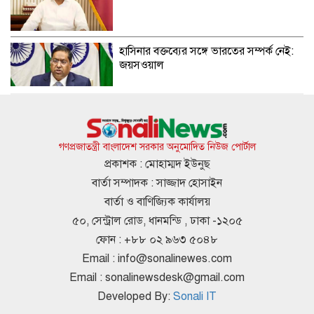
হাসিনার বক্তব্যের সঙ্গে ভারতের সম্পর্ক নেই:
জয়সওয়াল
লিবিয়ায় অপহৃত ১৩ বাংলাদেশি উদ্ধার
গণপ্রজাতন্ত্রী বাংলাদেশ সরকার অনুমোদিত নিউজ পোর্টাল
প্রকাশক : মোহাম্মদ ইউনুছ
বার্তা সম্পাদক : সাজ্জাদ হোসাইন
‘কিসের হাসিনা’, মাঝেমধ্যে আওয়াজ-টাওয়াজ
বার্তা ও বাণিজ্যিক কার্যালয়
শোনা যায়: স্বরাষ্ট্রমন্ত্রী
৫০, সেন্ট্রাল রোড, ধানমন্ডি , ঢাকা -১২০৫
ফোন : +৮৮ ০২ ৯৬৩ ৫০৪৮
Email :
info@sonalinewes.com
হাম উপসর্গে প্রাণ গেল আরও তিন শিশুর, নতুন
Email :
sonalinewsdesk@gmail.com
আক্রান্ত ১২১৮ জন
Developed By:
Sonali IT