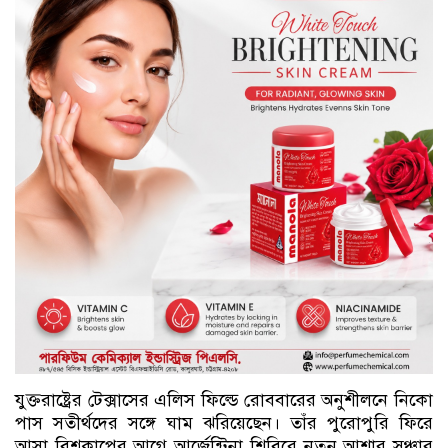
যুক্তরাষ্ট্রের টেক্সাসের এলিস ফিল্ডে রোববারের অনুশীলনে নিকো
পাস সতীর্থদের সঙ্গে ঘাম ঝরিয়েছেন। তাঁর পুরোপুরি ফিরে
আসা বিশ্বকাপের আগে আর্জেন্টিনা শিবিরে নতুন আশার সঞ্চার