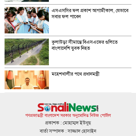
এসএসসির ফল প্রকাশ আগামীকাল, যেভাবে
সবার ফল পাবেন
কুলাউড়া সীমান্তে বিএসএফের গুলিতে
বাংলাদেশি যুবক নিহত
মহেশখালীর পথে প্রধানমন্ত্রী
গোল করে মেসির বাবার স্মরণে ডি পলের
আবেগঘন উদযাপন
গণপ্রজাতন্ত্রী বাংলাদেশ সরকার অনুমোদিত নিউজ পোর্টাল
প্রকাশক : মোহাম্মদ ইউনুছ
বার্তা সম্পাদক : সাজ্জাদ হোসাইন