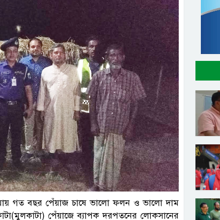
াঁথিয়ায় গত বছর পেঁয়াজ চাষে ভালো ফলন ও ভালো দাম
কাটা(মুলকাটা) পেঁয়াজে ব্যাপক দরপতনের লোকসানের