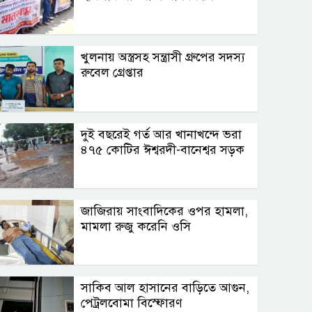
খুলনায় অস্ত্রসহ সন্ত্রাসী গ্রুপের সদস্য
রুবেল গ্রেপ্তার
দুই বছরেই গর্ত আর খানাখন্দে ভরা
৪৭৫ কোটির ঈশ্বরদী-বানেশ্বর সড়ক
জাজিরায় সাংবাদিকের ওপর হামলা,
মামলা রুজু করেনি ওসি
সাকিব আল হাসানের বাড়িতে আগুন,
পেট্রলবোমা বিস্ফোরণ