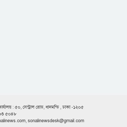
প্রতিবাদে মানববন্ধন
শাহ্জালাল ইসলামী ব্যাংকের সাথে পদ্মা
ডায়াগনস্টিক সেন্টারের চুক্তি স্বাক্ষর
খুলনায় অস্ত্রসহ সন্ত্রাসী গ্রুপের সদস্য রুবেল
গ্রেপ্তার
দফায় দফায় সময় বাড়ালেও ৬২ শতাংশ
টিআইএনধারী রিটার্ন দেয়নি
দুই বছরেই গর্ত আর খানাখন্দে ভরা ৪৭৫
কার্যালয় : ৫০, সেন্ট্রাল রোড, ধানমন্ডি , ঢাকা -১২০৫
কোটির ঈশ্বরদী-বানেশ্বর সড়ক
৬৩ ৫০৪৮
nalinews.com
,
sonalinewsdesk@gmail.com