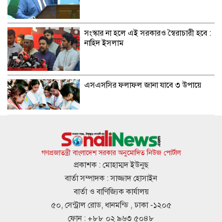
সংস্কার না হলে এই সরকারও স্বৈরাচারী হবে :
নাহিদ ইসলাম
এসএসসির ফলাফল জানা যাবে ৩ উপায়ে
মন্ত্রীদের মাসিক বেতন হওয়া উচিত ১০ লাখ,
এমপিদের ৫ লাখ: নুরুল হক
গণপ্রজাতন্ত্রী বাংলাদেশ সরকার অনুমোদিত নিউজ পোর্টাল
প্রকাশক : মোহাম্মদ ইউনুছ
বার্তা সম্পাদক : সাজ্জাদ হোসাইন
ইতালির বিমানবন্দরে আটকা ঢাকাগামী বিমান,
বার্তা ও বাণিজ্যিক কার্যালয়
ভেতরে আড়াই শতাধিক যাত্রী
৫০, সেন্ট্রাল রোড, ধানমন্ডি , ঢাকা -১২০৫
ফোন : +৮৮ ০২ ৯৬৩ ৫০৪৮