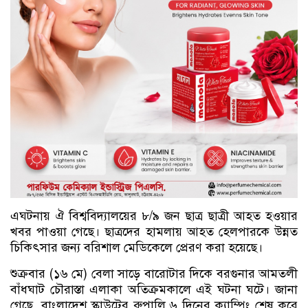
এঘটনায় ঐ বিশ্ববিদ্যালয়ের ৮/৯ জন ছাত্র ছাত্রী আহত হওয়ার
খবর পাওয়া গেছে। ছাত্রদের হামলায় আহত হেলপারকে উন্নত
চিকিৎসার জন্য বরিশাল মেডিকেলে প্রেরণ করা হয়েছে।
শুক্রবার (১৬ মে) বেলা সাড়ে বারোটার দিকে বরগুনার আমতলী
বাঁধঘাট চৌরাস্তা এলাকা অতিক্রমকালে এই ঘটনা ঘটে। জানা
গেছে, বাংলাদেশ স্কাউটের রুপালি ৬ দিনের ক্যাম্পিং শেষ করে