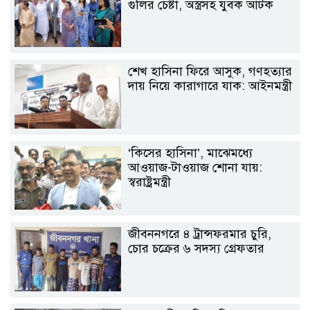
গুলির চেষ্টা, অস্ত্রসহ যুবক আটক
শেখ হাসিনা ফিরে আসুক, গণহত্যার
দায় নিয়ে কারাগারে যাক: আইনমন্ত্রী
‘কিসের হাসিনা’, মাঝেমধ্যে
আওয়াজ-টাওয়াজ শোনা যায়:
স্বরাষ্ট্রমন্ত্রী
জীবননগরে ৪ ট্রান্সফরমার চুরি,
চোর চক্রের ৬ সদস্য গ্রেফতার