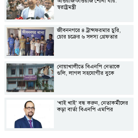
আওয়াজ-টাওয়াজ শোনা যায়:
স্বরাষ্ট্রমন্ত্রী
জীবননগরে ৪ ট্রান্সফরমার চুরি,
চোর চক্রের ৬ সদস্য গ্রেফতার
নোয়াখালীতে বিএনপি নেতাকে
গুলি, লাগল সহযোগীর বুকে
‘খাই খাই’ বন্ধ করুন, নেতাকর্মীদের
কড়া বার্তা বিএনপি এমপির