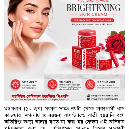
মঙ্গলবার (১০ জুন) সকাল সাড়ে নয়টা থেকে ঢাকাগামী বাস
কাউন্টার, লঞ্চঘাট ও বরগুনা বাসস্ট্যান্ডে যাত্রী হয়রানি বন্ধে
অতিরিক্ত ভাড়া আদায় যাতে না করা হয় সেজন্য এই অভিযান
পরিচালনা করা হয়। অভিযানের নেতৃত্বে ছিলেন সহকারী