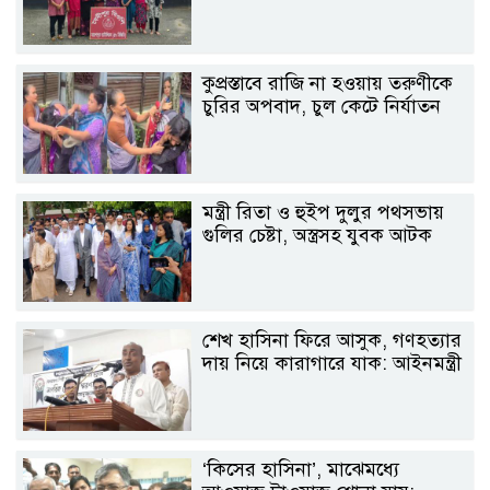
কুপ্রস্তাবে রাজি না হওয়ায় তরুণীকে
চুরির অপবাদ, চুল কেটে নির্যাতন
মন্ত্রী রিতা ও হুইপ দুলুর পথসভায়
গুলির চেষ্টা, অস্ত্রসহ যুবক আটক
শেখ হাসিনা ফিরে আসুক, গণহত্যার
দায় নিয়ে কারাগারে যাক: আইনমন্ত্রী
‘কিসের হাসিনা’, মাঝেমধ্যে