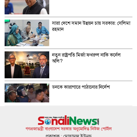
সারা দেশে সমান উন্নয়ন চায় সরকার: সেলিমা
রহমান
নতুন রাষ্ট্রপতি মির্জা ফখরুল নাকি কর্নেল
অলি?
ডনকে কারাগারে পাঠানোর নির্দেশ
ডেঙ্গুতে আরও দুইজনের মৃত্যু, হাসপাতালে
ভর্তি ৬৭২
গণপ্রজাতন্ত্রী বাংলাদেশ সরকার অনুমোদিত নিউজ পোর্টাল
প্রকাশক : মোহাম্মদ ইউনুছ