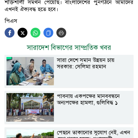
শক্তিশালী সমর্থন পেয়েছি। বাংলাদেশের পুনর্গঠনে আমাদের
এখনই ঐক্যবদ্ধ হতে হবে।
পিএস
সারাদেশ বিভাগের সাম্প্রতিক খবর
সারা দেশে সমান উন্নয়ন চায়
সরকার: সেলিমা রহমান
পাবনায় একপক্ষের মানববন্ধনে
অন্যপক্ষের হামলা, গুলিবিদ্ধ ১
পেছনে তাকানোর সুযোগ নেই, এখন