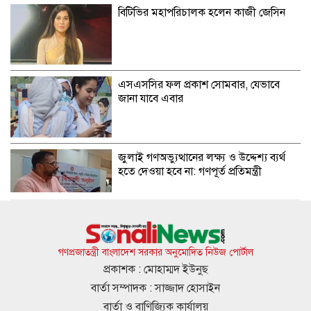
বিটিভির মহাপরিচালক হলেন কাজী জেসিন
এসএসসির ফল প্রকাশ সোমবার, যেভাবে
জানা যাবে এবার
জুলাই গণঅভ্যুত্থানের লক্ষ্য ও উদ্দেশ্য ব্যর্থ
হতে দেওয়া হবে না: গণপূর্ত প্রতিমন্ত্রী
বিমানবন্দরে ভিআইপি-সিআইপিদেরও তল্লাশির
সিদ্ধান্ত
গণপ্রজাতন্ত্রী বাংলাদেশ সরকার অনুমোদিত নিউজ পোর্টাল
প্রকাশক : মোহাম্মদ ইউনুছ
বার্তা সম্পাদক : সাজ্জাদ হোসাইন
রুশ পারমাণবিক আইসব্রেকারে উত্তর মেরু
বার্তা ও বাণিজ্যিক কার্যালয়