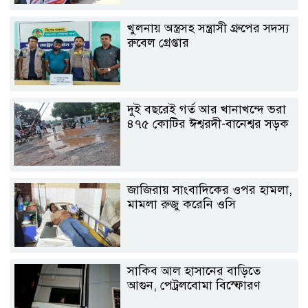
খুলনায় অস্ত্রসহ সন্ত্রাসী গ্রুপের সদস্য
রুবেল গ্রেপ্তার
দুই বছরেই গর্ত আর খানাখন্দে ভরা
৪৭৫ কোটির ঈশ্বরদী-বানেশ্বর সড়ক
জাজিরায় সাংবাদিকের ওপর হামলা,
মামলা রুজু করেনি ওসি
সাকিব আল হাসানের বাড়িতে
আগুন, পেট্রলবোমা বিস্ফোরণ