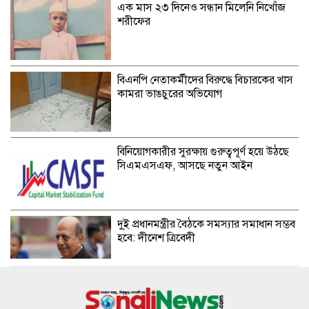
এক মাস ২৩ দিনেও সন্ধান মিলেনি নিখোঁজ
শরীফের
বিএনপি নেতাকর্মীদের বিরুদ্ধে বিচারকের খাস
কামরা ভাঙচুরের অভিযোগ
বিনিয়োগকারীর সুরক্ষায় গুরুত্বপূর্ণ হয়ে উঠছে
সিএমএসএফ, আসছে নতুন আইন
দু্ই প্রধানমন্ত্রীর বৈঠকে সমস্যার সমাধান সম্ভব
হবে: দীনেশ ত্রিবেদী
সারা দেশে সমান উন্নয়ন চায় সরকার: সেলিমা