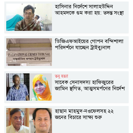
হাসিনার নির্দেশে সালাহউদ্দিন
আহমদকে গুম করা হয়: তদন্ত সংস্থা
ডিজিএফআইয়ের গোপন বন্দিশালা
পরিদর্শনে যাচ্ছেন ট্রাইব্যুনাল
তনু হত্যা
সাবেক সেনাসদস্য হাফিজুরের
জামিন স্থগিত, আত্মসমর্পণের নির্দেশ
হাছান মাহমুদ-নওফেলসহ ২২
জনের বিচারে সাক্ষ্য শুরু