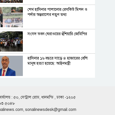
শেখ হাসিনার পালানোর রেসকিউ মিশন ও
পর্দার অন্তরালের নতুন তথ্য
সংসদ ভবন ঘেরাওয়ের হুঁশিয়ারি জেডিপির
হাসিনার ১৬ বছরে সাড়ে ৪ হাজারের বেশি
মানুষ হত্যা হয়েছে: আইনমন্ত্রী
শেখ হাসিনা ফিরে আসার বিষয়ে আত্মবিশ্বাসী
রুমিন ফারহানা
কার্যালয় : ৫০, সেন্ট্রাল রোড, ধানমন্ডি , ঢাকা -১২০৫
৬৩ ৫০৪৮
ভিসা নিয়ে বাংলাদেশিদের জন্য ভারতীয়
nalinews.com
,
sonalinewsdesk@gmail.com
হাইকমিশনের সতর্কবার্তা