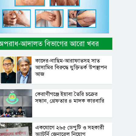
অপরাধ-আদালত বিভাগের আরো খবর
কাদের-নাছিম-আরাফাতসহ সাত
আসামির বিরুদ্ধে যুক্তিতর্ক উপস্থাপন
আজ
কেরাণীগঞ্জে ইয়াবা তৈরি চক্রের
সন্ধান, গ্রেফতার ৪ মাদক কারবারি
একযোগে ২৬৫ ডেপুটি ও সহকারী
অ্যাটর্নি জেনারেল নিয়োগ