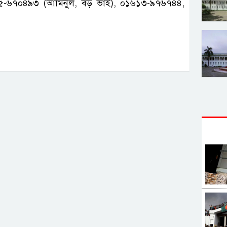
৫-৬৭০৪৯৩ (আমিনুল, বড় ভাই), ০১৬১৩-৯৭৬৭৪৪,