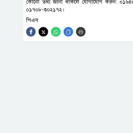
কোনো তথ্য জানা থাকলে যোগাযোগ করুন: ০১৬৪
০১৭০৮-৩০২১৭২।
পিএস