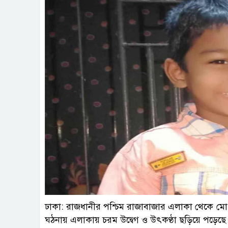
ছবি : প
ঢাকা: রাজধানীর পশ্চিম রাজাবাজার এলাকা থেকে মো.
ঘঠনায় এলাকায় চরম উদ্বেগ ও উৎকণ্ঠা ছড়িয়ে পড়েছ