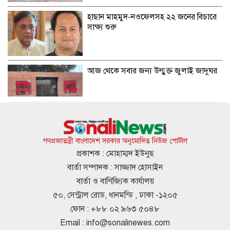
হাছান মাহমুদ-নওফেলসহ ২২ জনের বিচারে
সাক্ষ্য শুরু
আজ থেকে সবার জন্য উন্মুক্ত জুলাই জাদুঘর
জাতীয় গ্রিডে এলএনজি সরবরাহ শুরু, কমতে
পারে গ্যাস সংকট
গণপ্রজাতন্ত্রী বাংলাদেশ সরকার অনুমোদিত নিউজ পোর্টাল
প্রকাশক : মোহাম্মদ ইউনুছ
বার্তা সম্পাদক : সাজ্জাদ হোসাইন
মেসির জোড়া গোলে মায়ামির অবিশ্বাস্য
বার্তা ও বাণিজ্যিক কার্যালয়
প্রত্যাবর্তন
৫০, সেন্ট্রাল রোড, ধানমন্ডি , ঢাকা -১২০৫
ফোন : +৮৮ ০২ ৯৬৩ ৫০৪৮
Email :
info@sonalinewes.com