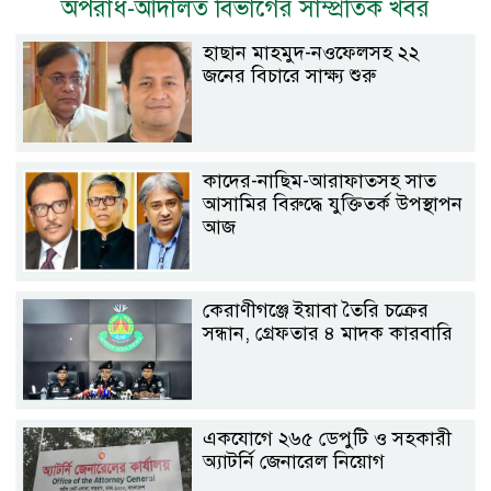
অপরাধ-আদালত বিভাগের সাম্প্রতিক খবর
হাছান মাহমুদ-নওফেলসহ ২২
জনের বিচারে সাক্ষ্য শুরু
কাদের-নাছিম-আরাফাতসহ সাত
আসামির বিরুদ্ধে যুক্তিতর্ক উপস্থাপন
আজ
কেরাণীগঞ্জে ইয়াবা তৈরি চক্রের
সন্ধান, গ্রেফতার ৪ মাদক কারবারি
একযোগে ২৬৫ ডেপুটি ও সহকারী
অ্যাটর্নি জেনারেল নিয়োগ