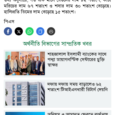
মরিচের দাম ৬৭ শতাংশ ও শসার দাম ৩০ শতাংশ বেড়েছে।
হালিপ্রতি ডিমের দাম বেড়েছে ১৫ শতাংশ।
পিএস
অর্থনীতি বিভাগের সাম্প্রতিক খবর
শাহ্জালাল ইসলামী ব্যাংকের সাথে
পদ্মা ডায়াগনস্টিক সেন্টারের চুক্তি
স্বাক্ষর
দফায় দফায় সময় বাড়ালেও ৬২
শতাংশ টিআইএনধারী রিটার্ন দেয়নি
অনিয়ম ও আমানত ফেরতে ব্যর্থতায়