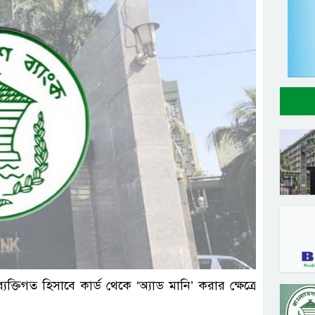
ল ছবি
্তিগত হিসাবে কার্ড থেকে ‘অ্যাড মানি’ করার ক্ষেত্রে