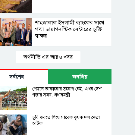
শাহ্জালাল ইসলামী ব্যাংকের সাথে
পদ্মা ডায়াগনস্টিক সেন্টারের চুক্তি
স্বাক্ষর
অর্থনীতি এর আরও খবর
সর্বশেষ
জনপ্রিয়
পেছনে তাকানোর সুযোগ নেই, এখন দেশ
গড়ার সময়: প্রধানমন্ত্রী
চুরি করতে গিয়ে সাবেক কৃষক দল নেতা
আটক