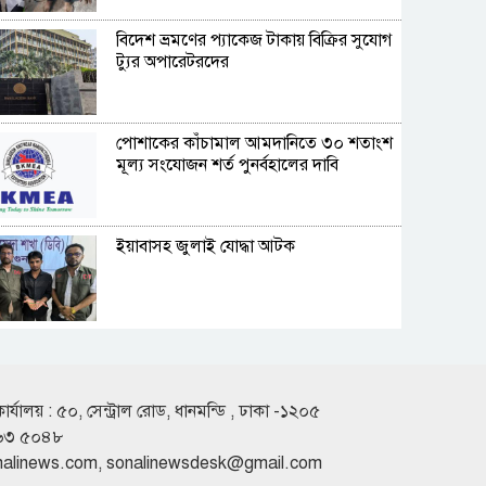
বিদেশ ভ্রমণের প্যাকেজ টাকায় বিক্রির সুযোগ
ট্যুর অপারেটরদের
পোশাকের কাঁচামাল আমদানিতে ৩০ শতাংশ
মূল্য সংযোজন শর্ত পুনর্বহালের দাবি
ইয়াবাসহ জুলাই যোদ্ধা আটক
হাম উপসর্গে প্রাণ গেল আরও ৬ শিশুর
কার্যালয় : ৫০, সেন্ট্রাল রোড, ধানমন্ডি , ঢাকা -১২০৫
৬৩ ৫০৪৮
সালমান শাহ হত্যা মামলায় গ্রেফতার ডন
nalinews.com
,
sonalinewsdesk@gmail.com