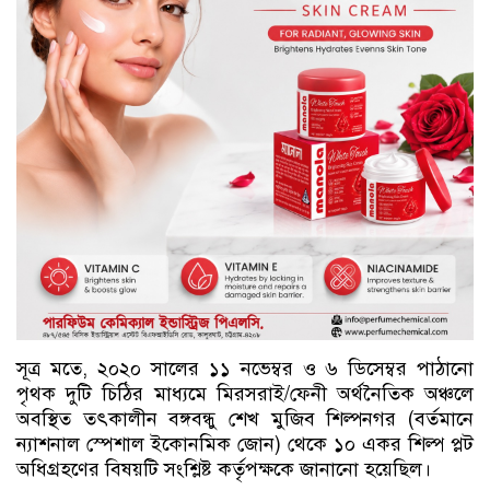
সূত্র মতে, ২০২০ সালের ১১ নভেম্বর ও ৬ ডিসেম্বর পাঠানো
পৃথক দুটি চিঠির মাধ্যমে মিরসরাই/ফেনী অর্থনৈতিক অঞ্চলে
অবস্থিত তৎকালীন বঙ্গবন্ধু শেখ মুজিব শিল্পনগর (বর্তমানে
ন্যাশনাল স্পেশাল ইকোনমিক জোন) থেকে ১০ একর শিল্প প্লট
অধিগ্রহণের বিষয়টি সংশ্লিষ্ট কর্তৃপক্ষকে জানানো হয়েছিল।