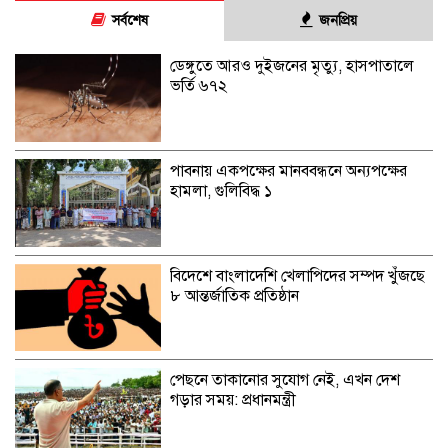
সর্বশেষ
জনপ্রিয়
ডেঙ্গুতে আরও দুইজনের মৃত্যু, হাসপাতালে
ভর্তি ৬৭২
পাবনায় একপক্ষের মানববন্ধনে অন্যপক্ষের
হামলা, গুলিবিদ্ধ ১
বিদেশে বাংলাদেশি খেলাপিদের সম্পদ খুঁজছে
৮ আন্তর্জাতিক প্রতিষ্ঠান
পেছনে তাকানোর সুযোগ নেই, এখন দেশ
গড়ার সময়: প্রধানমন্ত্রী