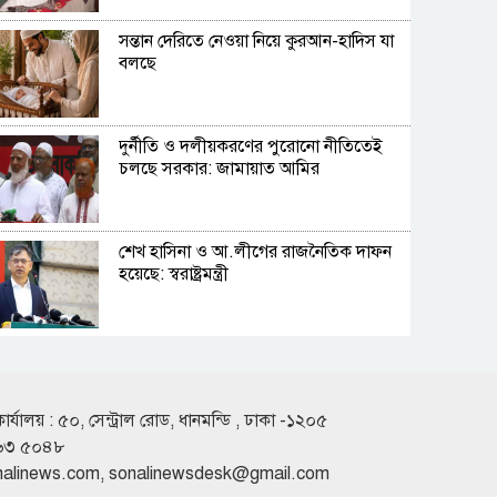
সন্তান দেরিতে নেওয়া নিয়ে কুরআন-হাদিস যা
বলছে
দুর্নীতি ও দলীয়করণের পুরোনো নীতিতেই
চলছে সরকার: জামায়াত আমির
শেখ হাসিনা ও আ.লীগের রাজনৈতিক দাফন
হয়েছে: স্বরাষ্ট্রমন্ত্রী
হাসিনা চাইলেই কী দেশে ফিরতে পারবেন?
কার্যালয় : ৫০, সেন্ট্রাল রোড, ধানমন্ডি , ঢাকা -১২০৫
৬৩ ৫০৪৮
বিশ্বকাপে মেসিকে নিয়ে গোপন নথি ফাঁস
nalinews.com
,
sonalinewsdesk@gmail.com
মার্কিন প্রতিবেদনে