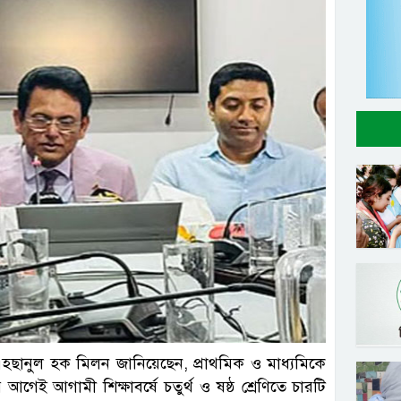
সংগৃহীত
ম এহছানুল হক মিলন জানিয়েছেন, প্রাথমিক ও মাধ্যমিকে
েই আগামী শিক্ষাবর্ষে চতুর্থ ও ষষ্ঠ শ্রেণিতে চারটি