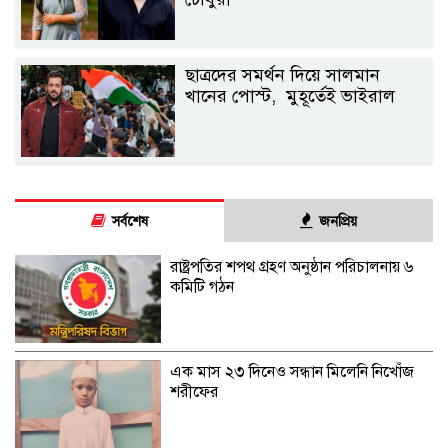
ছাত্রদের সমর্থন দিয়ে সালমান
খানের পোস্ট, মুহূর্তেই ভাইরাল
সর্বশেষ
জনপ্রিয়
রাষ্ট্রপতির শপথ গ্রহণ অনুষ্ঠান পরিচালনায় ৬
কমিটি গঠন
এক মাস ২৩ দিনেও সন্ধান মিলেনি নিখোঁজ
শরীফের