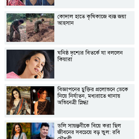
কোদাল হাতে কৃষিকাজে ব্যস্ত জয়া
আহসান
ঘনিষ্ঠ দৃশ্যের বিতর্কে যা বললেন
কিয়ারা
বিজ্ঞাপনের চুক্তির প্রলোভনে ডেকে
নিয়ে নির্যাতন, মধ্যরাতে থানায়
অভিনেত্রী স্নিগ্ধা
ডলি সায়ন্তনীকে বিয়ে করা ছিল
জীবনের সবচেয়ে বড় ভুল: রবি
চৌধুরী