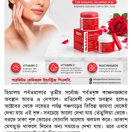
হিমালয় পর্বতমালার তৃতীয় সর্বোচ্চ পর্বতশৃঙ্গ কাঞ্চনজঙ্ঘার
অবস্থান ভারত ও নেপালে। প্রতিবেশী দেশে অবস্থান হলেও
অক্টোবর থেকে নভেম্বর পর্যন্ত পঞ্চগড়ের বিভিন্ন জায়গা থেকেই
দেখা যায় এই শৃঙ্গ। সবচেয়ে ভালো দেখা যায় তেঁতুলিয়া থেকে।
বরফে ঢাকা শৃঙ্গ ভোরের সোনালি আলোয় ঝলমল করে। আকাশ
মেঘমুক্ত থাকলে দিনের অন্য সময়েও দেখা যায়। তবে এবার