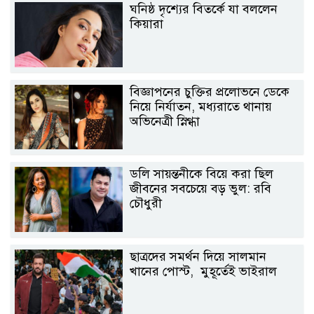
ঘনিষ্ঠ দৃশ্যের বিতর্কে যা বললেন
কিয়ারা
বিজ্ঞাপনের চুক্তির প্রলোভনে ডেকে
নিয়ে নির্যাতন, মধ্যরাতে থানায়
অভিনেত্রী স্নিগ্ধা
ডলি সায়ন্তনীকে বিয়ে করা ছিল
জীবনের সবচেয়ে বড় ভুল: রবি
চৌধুরী
ছাত্রদের সমর্থন দিয়ে সালমান
খানের পোস্ট, মুহূর্তেই ভাইরাল