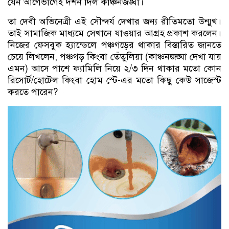
যেন আগেভাগেই দর্শন দিল কাঞ্চনজঙ্ঘা।
তা দেবী অভিনেত্রী এই সৌন্দর্য দেখার জন্য রীতিমতো উন্মুখ।
তাই সামাজিক মাধ্যমে সেখানে যাওয়ার আগ্রহ প্রকাশ করলেন।
নিজের ফেসবুক হ্যান্ডেলে পঞ্চগড়ের থাকার বিস্তারিত জানতে
চেয়ে লিখলেন, পঞ্চগড় কিংবা তেঁতুলিয়া (কাঞ্চনজঙ্ঘা দেখা যায়
এমন) আসে পাশে ফ‍্যামিলি নিয়ে ২/৩ দিন থাকার মতো কোন
রিসোর্ট/হোটেল কিংবা হোম স্টে-এর মতো কিছু কেউ সাজেস্ট
করতে পারেন?