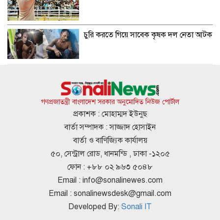
চুরি করতে গিয়ে সাবেক কৃষক দল নেতা আটক
বিদেশ ভ্রমণের প্যাকেজ টাকায় বিক্রির সুযোগ
ট্যুর অপারেটরদের
গণপ্রজাতন্ত্রী বাংলাদেশ সরকার অনুমোদিত নিউজ পোর্টাল
প্রকাশক : মোহাম্মদ ইউনুছ
বার্তা সম্পাদক : সাজ্জাদ হোসাইন
পোশাকের কাঁচামাল আমদানিতে ৩০ শতাংশ
বার্তা ও বাণিজ্যিক কার্যালয়
মূল্য সংযোজন শর্ত পুনর্বহালের দাবি
৫০, সেন্ট্রাল রোড, ধানমন্ডি , ঢাকা -১২০৫
ফোন : +৮৮ ০২ ৯৬৩ ৫০৪৮
Email :
info@sonalinewes.com
ইয়াবাসহ জুলাই যোদ্ধা আটক
Email :
sonalinewsdesk@gmail.com
Developed By:
Sonali IT