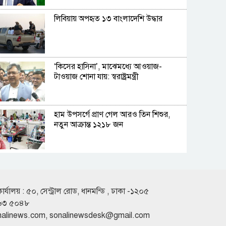
লিবিয়ায় অপহৃত ১৩ বাংলাদেশি উদ্ধার
‘কিসের হাসিনা’, মাঝেমধ্যে আওয়াজ-
টাওয়াজ শোনা যায়: স্বরাষ্ট্রমন্ত্রী
হাম উপসর্গে প্রাণ গেল আরও তিন শিশুর,
নতুন আক্রান্ত ১২১৮ জন
জীবননগরে ৪ ট্রান্সফরমার চুরি, চোর চক্রের
৬ সদস্য গ্রেফতার
কার্যালয় : ৫০, সেন্ট্রাল রোড, ধানমন্ডি , ঢাকা -১২০৫
৬৩ ৫০৪৮
গণমাধ্যম শক্তিশালী হলেই গণতন্ত্র শক্তিশালী
nalinews.com
,
sonalinewsdesk@gmail.com
হবে: মির্জা ফখরুল