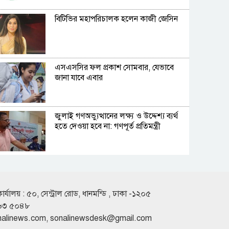
বিটিভির মহাপরিচালক হলেন কাজী জেসিন
এসএসসির ফল প্রকাশ সোমবার, যেভাবে
জানা যাবে এবার
জুলাই গণঅভ্যুত্থানের লক্ষ্য ও উদ্দেশ্য ব্যর্থ
হতে দেওয়া হবে না: গণপূর্ত প্রতিমন্ত্রী
বিমানবন্দরে ভিআইপি-সিআইপিদেরও
তল্লাশির সিদ্ধান্ত
কার্যালয় : ৫০, সেন্ট্রাল রোড, ধানমন্ডি , ঢাকা -১২০৫
৬৩ ৫০৪৮
রুশ পারমাণবিক আইসব্রেকারে উত্তর মেরু
nalinews.com
,
sonalinewsdesk@gmail.com
অভিযানে বাংলাদেশী শিক্ষার্থী প্রত্যয়