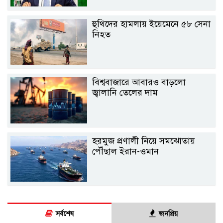
হুথিদের হামলায় ইয়েমেনে ৫৮ সেনা
নিহত
বিশ্ববাজারে আবারও বাড়লো
জ্বালানি তেলের দাম
হরমুজ প্রণালী নিয়ে সমঝোতায়
পৌঁছাল ইরান-ওমান
সর্বশেষ
জনপ্রিয়