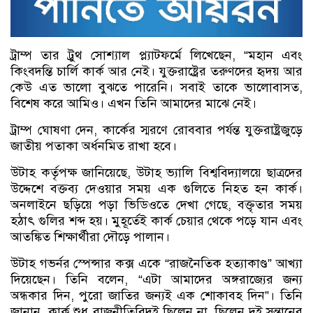
ট্রাম্প তার ট্রুথ সোশ্যাল প্ল্যাটফর্মে লিখেছেন, “মহান এবং
কিংবদন্তি চার্লি কার্ক আর নেই। যুক্তরাষ্ট্রের তরুণদের হৃদয় আর
কেউ এত ভালো বুঝতে পারেনি। সবাই তাকে ভালোবাসত,
বিশেষ করে আমিও। এখন তিনি আমাদের মাঝে নেই।
ট্রাম্প ঘোষণা দেন, কার্কের স্মরণে রোববার পর্যন্ত যুক্তরাষ্ট্রজুড়ে
জাতীয় পতাকা অর্ধনমিত রাখা হবে।
উটাহ কর্তৃপক্ষ জানিয়েছে, উটাহ ভ্যালি বিশ্ববিদ্যালয়ে ছাত্রদের
উদ্দেশে বক্তব্য দেওয়ার সময় এক গুলিতে নিহত হন কার্ক।
অনলাইনে ছড়িয়ে পড়া ভিডিওতে দেখা গেছে, বক্তৃতার সময়
হঠাৎ গুলির শব্দ হয়। মুহূর্তেই কার্ক চেয়ার থেকে পড়ে যান এবং
আতঙ্কিত শিক্ষার্থীরা দৌড়ে পালান।
উটাহ গভর্নর স্পেন্সার কক্স একে “রাজনৈতিক হত্যাকাণ্ড” আখ্যা
দিয়েছেন। তিনি বলেন, “এটা আমাদের অঙ্গরাজ্যের জন্য
অন্ধকার দিন, পুরো জাতির জন্যই এক শোকাবহ দিন”। তিনি
জানান, কার্ক শুধু রাজনীতিবিদই ছিলেন না, ছিলেন দুই সন্তানের