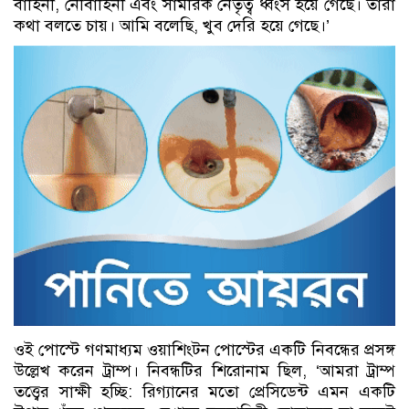
বাহিনী, নৌবাহিনী এবং সামরিক নেতৃত্ব ধ্বংস হয়ে গেছে। তারা
কথা বলতে চায়। আমি বলেছি, খুব দেরি হয়ে গেছে।’
ওই পোস্টে গণমাধ্যম ওয়াশিংটন পোস্টের একটি নিবন্ধের প্রসঙ্গ
উল্লেখ করেন ট্রাম্প। নিবন্ধটির শিরোনাম ছিল, ‘আমরা ট্রাম্প
তত্ত্বের সাক্ষী হচ্ছি: রিগ্যানের মতো প্রেসিডেন্ট এমন একটি