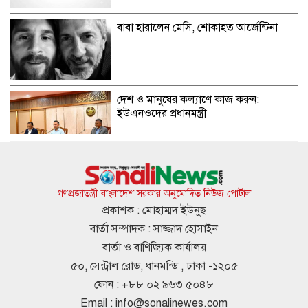
বাবা হারালেন মেসি, শোকাহত আর্জেন্টিনা
দেশ ও মানুষের কল্যাণে কাজ করুন:
ইউএনওদের প্রধানমন্ত্রী
রাষ্ট্রপতি নির্বাচনে প্রার্থী দেবে জামায়াত
গণপ্রজাতন্ত্রী বাংলাদেশ সরকার অনুমোদিত নিউজ পোর্টাল
প্রকাশক : মোহাম্মদ ইউনুছ
বার্তা সম্পাদক : সাজ্জাদ হোসাইন
মানবসেবার জন্য রোটারির সম্মানজনক পদক
বার্তা ও বাণিজ্যিক কার্যালয়
পেলেন ডা. রাসকিন
৫০, সেন্ট্রাল রোড, ধানমন্ডি , ঢাকা -১২০৫
ফোন : +৮৮ ০২ ৯৬৩ ৫০৪৮
Email :
info@sonalinewes.com