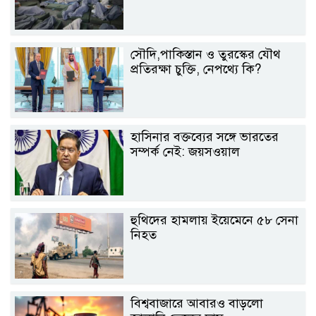
সৌদি,পাকিস্তান ও তুরস্কের যৌথ
প্রতিরক্ষা চুক্তি, নেপথ্যে কি?
হাসিনার বক্তব্যের সঙ্গে ভারতের
সম্পর্ক নেই: জয়সওয়াল
হুথিদের হামলায় ইয়েমেনে ৫৮ সেনা
নিহত
বিশ্ববাজারে আবারও বাড়লো