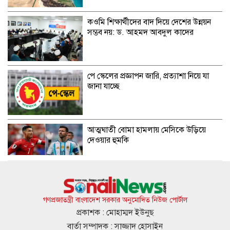
কওমি শিক্ষার্থীদের বাদ দিয়ে দেশের উন্নয়ন
সম্ভব নয়: ড. আহমদ আবদুল কাদের
পে স্কেলের প্রজ্ঞাপন জারি, প্রত্যাশা নিয়ে যা
জানা যাচ্ছে
আত্মঘাতী বোমা হামলায় মেসিকে উড়িয়ে
দেওয়ার হুমকি
সারাদেশে হাম ও উপসর্গে আরও ৪ শিশুর
মৃত্যু
গণপ্রজাতন্ত্রী বাংলাদেশ সরকার অনুমোদিত নিউজ পোর্টাল
প্রকাশক : মোহাম্মদ ইউনুছ
বার্তা সম্পাদক : সাজ্জাদ হোসাইন