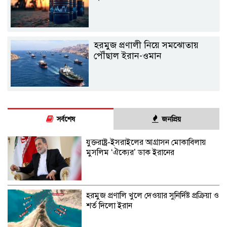
হরমুজ প্রণালী নিয়ে সমঝোতায়
পৌঁছাল ইরান-ওমান
সর্বশেষ
জনপ্রিয়
যুক্তরাষ্ট্র-ইসরাইলের আগ্রাসন মোকাবিলায়
মুসলিম ‘ঐক্যের’ ডাক ইরানের
হরমুজ প্রণালি খুলে দেওয়ার সুনির্দিষ্ট প্রক্রিয়া ও
শর্ত দিলো ইরান