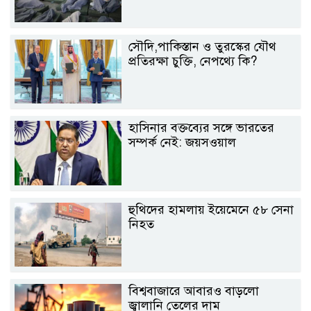
সৌদি,পাকিস্তান ও তুরস্কের যৌথ
প্রতিরক্ষা চুক্তি, নেপথ্যে কি?
হাসিনার বক্তব্যের সঙ্গে ভারতের
সম্পর্ক নেই: জয়সওয়াল
হুথিদের হামলায় ইয়েমেনে ৫৮ সেনা
নিহত
বিশ্ববাজারে আবারও বাড়লো
জ্বালানি তেলের দাম