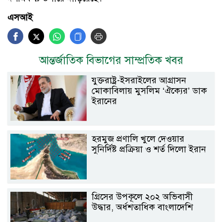
এসআই
আন্তর্জাতিক বিভাগের সাম্প্রতিক খবর
যুক্তরাষ্ট্র-ইসরাইলের আগ্রাসন
মোকাবিলায় মুসলিম ‘ঐক্যের’ ডাক
ইরানের
হরমুজ প্রণালি খুলে দেওয়ার
সুনির্দিষ্ট প্রক্রিয়া ও শর্ত দিলো ইরান
গ্রিসের উপকূলে ২০২ অভিবাসী
উদ্ধার, অর্ধশতাধিক বাংলাদেশি