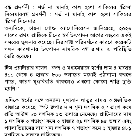
বন্ধ প্রদর্শনী : শর্ত না মানাই কাল হলো শাকিবের ‘প্রিন্স’
সিনেমারবন্ধ প্রদর্শনী : শর্ত না মানাই কাল হলো শাকিবের
‘প্রিন্স’ সিনেমার
অন্যদিকে, চায়না গোল্ড অ্যাসোসিয়েশন জানিয়েছে, ২০২৬
সালের প্রথম প্রান্তিকে চীনের স্বর্ণ উৎপাদন আগের বছরের একই
সময়ের তুলনায় কমেছে। নিরাপত্তা পরিদর্শনের কারণে কয়েকটি
গলন কারখানায় উৎপাদন সাময়িক বন্ধ রাখায় এ পরিস্থিতি
তৈরি হয়েছে।
টিম ওয়াটারার বলেন, ‘স্বল্প ও মধ্যমেয়াদে স্বর্ণের দাম ৪ হাজার
৪০০ থেকে ৪ হাজার ৮০০ ডলারের মধ্যেই ওঠানামা করতে
পারে, কারণ যুদ্ধবিরতি থাকলেও এখনো কোনো শান্তি চুক্তি
হয়নি।’
এদিকে স্বর্ণের সঙ্গে অন্যান্য মূল্যবান ধাতুর দামও আন্তর্জাতিক
বাজারে কমেছে। স্পট রুপার দাম শূন্য দশমিক ২ শতাংশ কমে
প্রতি আউন্স ৮০ দশমিক ১৩ ডলারে নেমেছে। প্লাটিনামের দাম
১ দশমিক ২ শতাংশ কমে ২ হাজার ২৯ দশমিক ৯৫ ডলার এবং
প্যালাডিয়ামের দাম শূন্য দশমিক ৭ শতাংশ কমে ১ হাজার ৪৮১
দশমিক ৯ ডলারে দাঁড়িয়েছে।