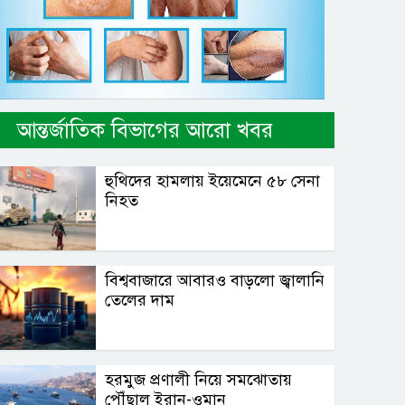
আন্তর্জাতিক বিভাগের আরো খবর
হুথিদের হামলায় ইয়েমেনে ৫৮ সেনা
নিহত
বিশ্ববাজারে আবারও বাড়লো জ্বালানি
তেলের দাম
হরমুজ প্রণালী নিয়ে সমঝোতায়
পৌঁছাল ইরান-ওমান