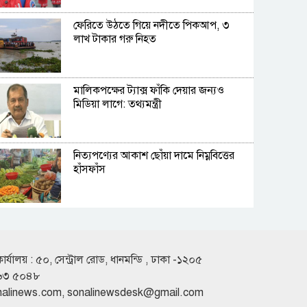
ফেরিতে উঠতে গিয়ে নদীতে পিকআপ, ৩
লাখ টাকার গরু নিহত
মালিকপক্ষের ট্যাক্স ফাঁকি দেয়ার জন্যও
মিডিয়া লাগে: তথ্যমন্ত্রী
নিত্যপণ্যের আকাশ ছোঁয়া দামে নিম্নবিত্তের
হাঁসফাঁস
হলের সহপাঠীদের ‘গোপন ছবি’ প্রেমিককে
পাঠাতেন ইবি ছাত্রী
কার্যালয় : ৫০, সেন্ট্রাল রোড, ধানমন্ডি , ঢাকা -১২০৫
৬৩ ৫০৪৮
চলতি মাসে চাকরিজীবীদের ৪ দিন ছুটির
nalinews.com
,
sonalinewsdesk@gmail.com
সুযোগ