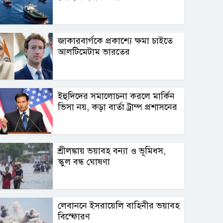
জাকারবার্গকে প্রকাশ্যে ক্ষমা চাইতে
আলটিমেটাম ভারতের
ইহুদিদের সমালোচনা করলে মার্কিন
ভিসা নয়, কড়া বার্তা ট্রাম্প প্রশাসনের
শ্রীলঙ্কায় ভয়াবহ বন্যা ও ভূমিধস,
স্কুল বন্ধ ঘোষণা
লেবাননে ইসরায়েলি বাহিনীর ভয়াবহ
বিস্ফোরণ