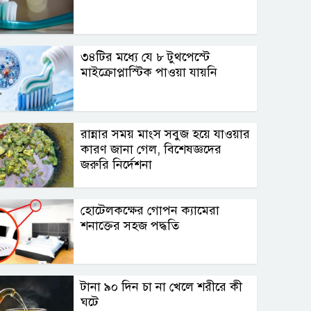
৩৪টির মধ্যে যে ৮ টুথপেস্টে
মাইক্রোপ্লাস্টিক পাওয়া যায়নি
রান্নার সময় মাংস সবুজ হয়ে যাওয়ার
কারণ জানা গেল, বিশেষজ্ঞদের
জরুরি নির্দেশনা
হোটেলকক্ষের গোপন ক্যামেরা
শনাক্তের সহজ পদ্ধতি
টানা ৯০ দিন চা না খেলে শরীরে কী
ঘটে