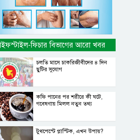
াইফস্টাইল-ফিচার বিভাগের আরো খবর
চলতি মাসে চাকরিজীবীদের ৪ দিন
ছুটির সুযোগ
কফি পানের পর শরীরে কী ঘটে,
গবেষণায় মিলল নতুন তথ্য
টুথপেস্টে প্লাস্টিক, এখন উপায়?