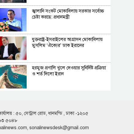
জ্বালানি সংকট মোকাবিলায় সরকার সর্বোচ্চ
চেষ্টা করছে: প্রধানমন্ত্রী
যুক্তরাষ্ট্র-ইসরাইলের আগ্রাসন মোকাবিলায়
মুসলিম ‘ঐক্যের’ ডাক ইরানের
হরমুজ প্রণালি খুলে দেওয়ার সুনির্দিষ্ট প্রক্রিয়া
ও শর্ত দিলো ইরান
কওমি শিক্ষার্থীদের বাদ দিয়ে দেশের উন্নয়ন
সম্ভব নয়: ড. আহমদ আবদুল কাদের
কার্যালয় : ৫০, সেন্ট্রাল রোড, ধানমন্ডি , ঢাকা -১২০৫
৬৩ ৫০৪৮
পে স্কেলের প্রজ্ঞাপন জারি, প্রত্যাশা নিয়ে যা
nalinews.com
,
sonalinewsdesk@gmail.com
জানা যাচ্ছে