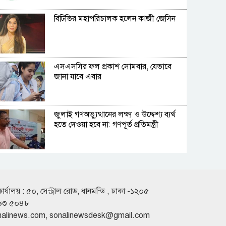
বিটিভির মহাপরিচালক হলেন কাজী জেসিন
এসএসসির ফল প্রকাশ সোমবার, যেভাবে
জানা যাবে এবার
জুলাই গণঅভ্যুত্থানের লক্ষ্য ও উদ্দেশ্য ব্যর্থ
হতে দেওয়া হবে না: গণপূর্ত প্রতিমন্ত্রী
বিমানবন্দরে ভিআইপি-সিআইপিদেরও
তল্লাশির সিদ্ধান্ত
কার্যালয় : ৫০, সেন্ট্রাল রোড, ধানমন্ডি , ঢাকা -১২০৫
৬৩ ৫০৪৮
রুশ পারমাণবিক আইসব্রেকারে উত্তর মেরু
nalinews.com
,
sonalinewsdesk@gmail.com
অভিযানে বাংলাদেশী শিক্ষার্থী প্রত্যয়