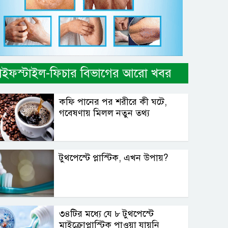
াইফস্টাইল-ফিচার বিভাগের আরো খবর
কফি পানের পর শরীরে কী ঘটে,
গবেষণায় মিলল নতুন তথ্য
টুথপেস্টে প্লাস্টিক, এখন উপায়?
৩৪টির মধ্যে যে ৮ টুথপেস্টে
মাইক্রোপ্লাস্টিক পাওয়া যায়নি