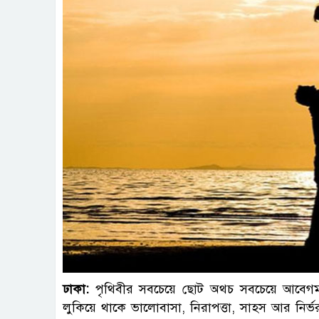
ফাই
ঢাকা:
পৃথিবীর সবচেয়ে ছোট অথচ সবচেয়ে আবেগময়
লুকিয়ে থাকে ভালোবাসা, নিরাপত্তা, সাহস আর নির্ভর