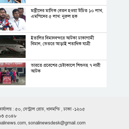
মন্ত্রীদের মাসিক বেতন হওয়া উচিত ১০ লাখ,
এমপিদের ৫ লাখ: নুরুল হক
ইতালির বিমানবন্দরে আটকা ঢাকাগামী
বিমান, ভেতরে আড়াই শতাধিক যাত্রী
ভারতে প্রবেশের চেষ্টাকালে শিশুসহ ৭ নারী
আটক
কুপ্রস্তাবে রাজি না হওয়ায় তরুণীকে চুরির
অপবাদ, চুল কেটে নির্যাতন
কার্যালয় : ৫০, সেন্ট্রাল রোড, ধানমন্ডি , ঢাকা -১২০৫
৬৩ ৫০৪৮
সাকিবের দেশে ফেরার কোনো সুযোগ নেই:
nalinews.com
,
sonalinewsdesk@gmail.com
ক্রীড়া প্রতিমন্ত্রী