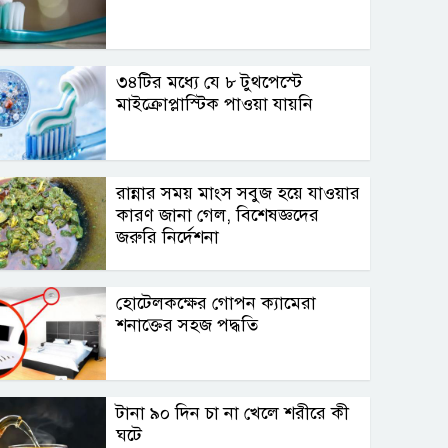
৩৪টির মধ্যে যে ৮ টুথপেস্টে
মাইক্রোপ্লাস্টিক পাওয়া যায়নি
রান্নার সময় মাংস সবুজ হয়ে যাওয়ার
কারণ জানা গেল, বিশেষজ্ঞদের
জরুরি নির্দেশনা
হোটেলকক্ষের গোপন ক্যামেরা
শনাক্তের সহজ পদ্ধতি
টানা ৯০ দিন চা না খেলে শরীরে কী
ঘটে