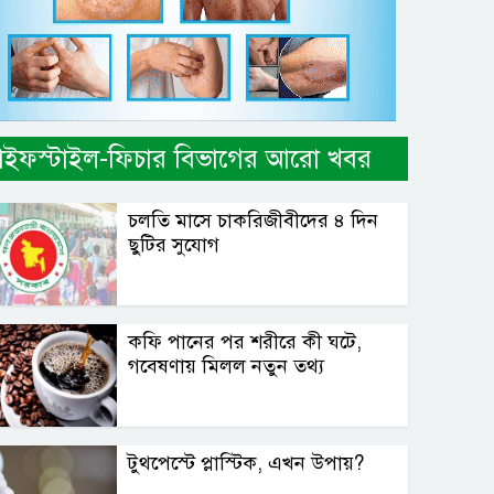
াইফস্টাইল-ফিচার বিভাগের আরো খবর
চলতি মাসে চাকরিজীবীদের ৪ দিন
ছুটির সুযোগ
কফি পানের পর শরীরে কী ঘটে,
গবেষণায় মিলল নতুন তথ্য
টুথপেস্টে প্লাস্টিক, এখন উপায়?