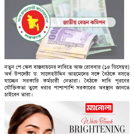
নতুন পে স্কেল বাস্তবায়নের দাবিতে আজ রোববার (১৪ ডিসেম্বর)
অর্থ উপদেষ্টা ড. সালেহউদ্দিন আহমেদের সঙ্গে বৈঠকে বসতে
যাচ্ছেন সরকারি কর্মচারী নেতারা। বৈঠকে দাবি পূরণের
যৌক্তিকতা তুলে ধরার পাশাপাশি সরকারের অবস্থান জানতে
চাইবেন তারা।