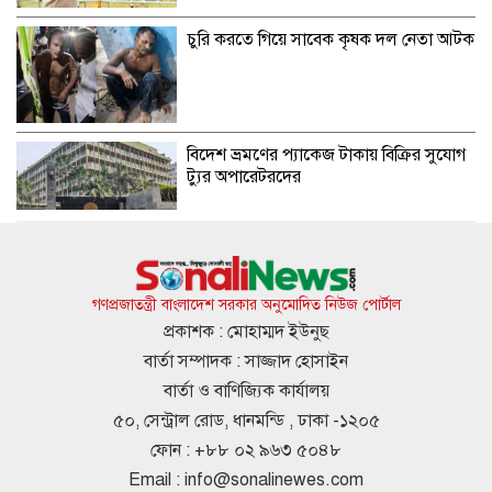
চুরি করতে গিয়ে সাবেক কৃষক দল নেতা আটক
বিদেশ ভ্রমণের প্যাকেজ টাকায় বিক্রির সুযোগ
ট্যুর অপারেটরদের
পোশাকের কাঁচামাল আমদানিতে ৩০ শতাংশ
মূল্য সংযোজন শর্ত পুনর্বহালের দাবি
গণপ্রজাতন্ত্রী বাংলাদেশ সরকার অনুমোদিত নিউজ পোর্টাল
প্রকাশক : মোহাম্মদ ইউনুছ
বার্তা সম্পাদক : সাজ্জাদ হোসাইন
ইয়াবাসহ জুলাই যোদ্ধা আটক
বার্তা ও বাণিজ্যিক কার্যালয়
৫০, সেন্ট্রাল রোড, ধানমন্ডি , ঢাকা -১২০৫
ফোন : +৮৮ ০২ ৯৬৩ ৫০৪৮
Email :
info@sonalinewes.com