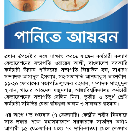
প্রধান উপদেষ্টার সঙ্গে সাক্ষাৎ করতে যাচ্ছেন কর্মচারী কল্যাণ
ফেডারেশনের সভাপতি ওয়ারেস আলী, বাংলাদেশ সরকারি
কর্মচারী উন্নয়ন পরিষদের সভাপতি জিয়াউল হক, সাধারণ
সম্পাদক আসাদুল ইসলাম, সহ-সভাপতি আশফাকুল আশেকীন,
১১-২০ ফোরামের সভাপতি লুৎফর রহমান, সম্পাদক মাহমুদুল
হাসান, খায়ের আহমেদ মজুমদার, আন্তঃবিশ্ববিদ্যালয় কর্মচারী
ফেডারেশনের সভাপতি সেলিম মিয়া, তৃতীয় ও চতুর্থ শ্রেণি
কর্মচারী সমিতির নেতা রফিকুল আলম ও সালজার রহমান।
এর আগে গত শুক্রবার (৭ ফেব্রুয়ারি) কেন্দ্রীয় শহীদ মিনবারে
সাত দফার পক্ষে মহাসমাবেশে সরকারকে সাতদিন অর্থাৎ
আগামী ১৫ ফেব্রুয়ারির মধ্যে সব দাবি-দাওয়া মেনে নেওয়ার