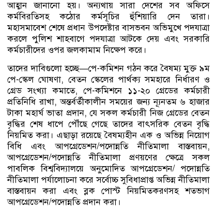
আহ্বান জানানো হয়। অন্যথায় সারা দেশের সব অফিসে
কর্মবিরতিসহ কঠোর কর্মসূচির হুঁশিয়ারি দেন তারা।
মহাসমাবেশ শেষে প্রধান উপদেষ্টার বাসভবন অভিমুখে পদযাত্রা
করলে পুলিশ শাহবাগে পদযাত্রা আটকে দেয় এবং সরকারি
কর্মচারীদের ওপর জলকামাম নিক্ষেপ করে।
তাদের দাবিগুলো হচ্ছে—পে-কমিশন গঠন করে বৈষম্য মুক্ত ৯ম
পে-স্কেল ঘোষণা, বেতন স্কেলের পার্থক্য সমহারে নির্ধারণ ও
গ্রেড সংখ্যা কমাতে, পে-কমিশনে ১১-২০ গ্রেডের কর্মচারী
প্রতিনিধি রাখা, অন্তর্বর্তীকালীন সময়ের জন্য ন্যূনতম ৬ হাজার
টাকা মহার্ঘ ভাতা প্রদান, যে সকল কর্মচারী নিজ গ্রেডের বেতন
বৃদ্ধির শেষ ধাপে পৌঁছে গেছে তাদের বাৎসরিক বেতন বৃদ্ধি
নিয়মিত করা। এছাড়া রয়েছে বৈষম্যহীন এক ও অভিন্ন নিয়োগ
বিধি এবং আপগ্রেডেশন/পদোন্নতি নীতিমালা বাস্তবায়ন,
আপগ্রেডেশন/পদোন্নতি নীতিমালা প্রণয়ণের ক্ষেত্রে সকল
পাবলিক বিশ্ববিদ্যালয়ে অনুমোদিত আপগ্রেডেশন/ পদোন্নতি
নীতিমালা পর্যালোচনা করে সর্বোচ্চ সুবিধাপ্রাপ্ত অভিন্ন নীতিমালা
বাস্তবায়ন করা এবং ব্লক পোস্ট নিয়মিতকরণসহ শতভাগ
আপগ্রেডেশন/পদোন্নতি প্রদান করা।