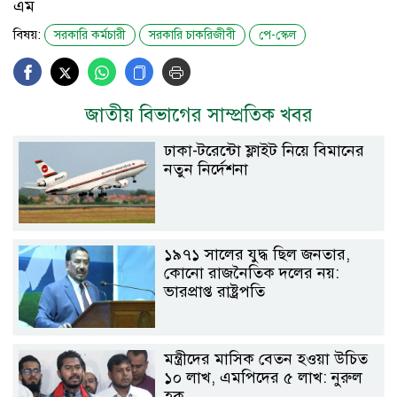
এম
বিষয়:
সরকারি কর্মচারী
সরকারি চাকরিজীবী
পে-স্কেল
জাতীয় বিভাগের সাম্প্রতিক খবর
ঢাকা-টরেন্টো ফ্লাইট নিয়ে বিমানের
নতুন নির্দেশনা
১৯৭১ সালের যুদ্ধ ছিল জনতার,
কোনো রাজনৈতিক দলের নয়:
ভারপ্রাপ্ত রাষ্ট্রপতি
মন্ত্রীদের মাসিক বেতন হওয়া উচিত
১০ লাখ, এমপিদের ৫ লাখ: নুরুল
হক