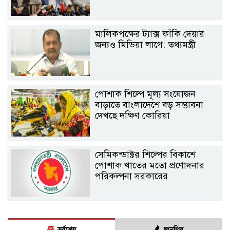
মালিকপক্ষের ট্যাক্স ফাঁকি দেয়ার
জন্যও মিডিয়া লাগে: তথ্যমন্ত্রী
পোশাক শিল্পে মূল্য সংযোজন
বাড়াতে বাংলাদেশে বড় সম্ভাবনা
দেখছে দক্ষিণ কোরিয়া
সেমিকন্ডাক্টর শিল্পের বিকাশে
পোশাক খাতের মতো প্রণোদনার
পরিকল্পনা সরকারের
সর্বশেষ
জনপ্রিয়