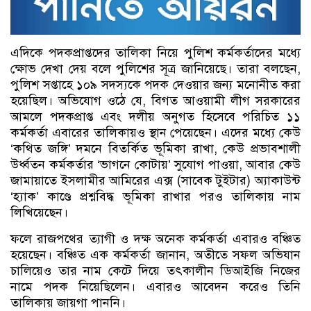
এদি‌কে পদকপ্রাপ্ত‌দের তা‌লিকা নি‌য়ে পু‌লি‌শ কর্মকর্তা‌দের ম‌ধ্যে
ক্ষোভ দেখা দেয় ব‌লে পু‌লি‌শের সূত্র জা‌নি‌য়ে‌ছে। তারা বল‌ছেন,
পুলিশ সপ্তাহে ১০৯ সদস্যকে পদক দেওয়ার জন্য মনোনীত করা
হয়েছিল। অভিযোগ ওঠে যে, বিগত আওয়ামী লীগ সরকারের
আমলে পদকপ্রাপ্ত এবং দলীয় অনুগত হিসেবে পরিচিত ১১
কর্মকর্তা এবারের তালিকায়ও স্থান পেয়েছেন। এদের মধ্যে কেউ
‘কথিত জঙ্গি’ দমনে বিতর্কিত ভূমিকা রাখা, কেউ প্রভাবশালী
উর্ধ্বতন কর্মকর্তার ‘ভাগনে কোটায়’ সুযোগ পাওয়া, আবার কেউ
জামায়াতে ইসলামীর আমিরের এক্স (সাবেক টুইটার) অ্যাকাউন্ট
‘হ্যাক’ কাণ্ডে প্রশ্নবিদ্ধ ভূমিকা রাখার পরও তালিকায় নাম
লিখিয়েছেন।
ফ‌লে রাজপথের ত্যাগী ও দক্ষ অনেক কর্মকর্তা এবারও বঞ্চিত
হয়েছেন। বঞ্চিত এক কর্মকর্তা জানান, অতীতে সফল অভিযান
চালিয়েও তার নাম কেটে দিয়ে তৎকালীন ডিআইজি নিজের
নামে পদক নিয়েছিলেন। এবারও আবেদন করেও তিনি
তালিকায় জায়গা পাননি।