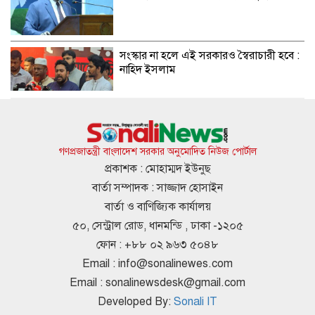
সংস্কার না হলে এই সরকারও স্বৈরাচারী হবে :
নাহিদ ইসলাম
এসএসসির ফলাফল জানা যাবে ৩ উপায়ে
গণপ্রজাতন্ত্রী বাংলাদেশ সরকার অনুমোদিত নিউজ পোর্টাল
প্রকাশক : মোহাম্মদ ইউনুছ
বার্তা সম্পাদক : সাজ্জাদ হোসাইন
মন্ত্রীদের মাসিক বেতন হওয়া উচিত ১০ লাখ,
বার্তা ও বাণিজ্যিক কার্যালয়
এমপিদের ৫ লাখ: নুরুল হক
৫০, সেন্ট্রাল রোড, ধানমন্ডি , ঢাকা -১২০৫
ফোন : +৮৮ ০২ ৯৬৩ ৫০৪৮
Email :
info@sonalinewes.com
ইতালির বিমানবন্দরে আটকা ঢাকাগামী বিমান,
Email :
sonalinewsdesk@gmail.com
ভেতরে আড়াই শতাধিক যাত্রী
Developed By:
Sonali IT