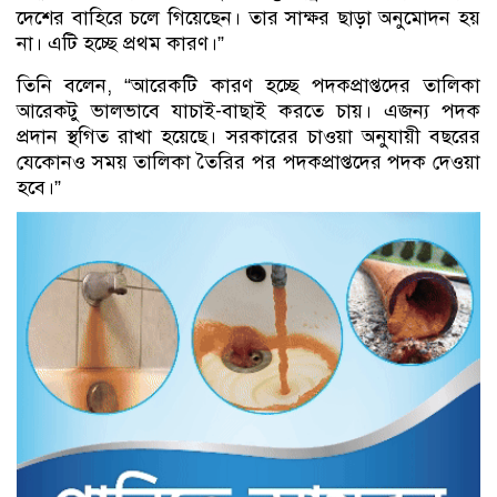
‌দে‌শের বা‌হি‌রে চ‌লে গি‌য়ে‌ছেন। তার সাক্ষর ছাড়া অনু‌মোদন হয়
না। এটি হ‌চ্ছে প্রথম কারণ।”
তি‌নি ব‌লেন, “আরেক‌টি কারণ হ‌চ্ছে পদকপ্রাপ্ত‌দের তা‌লিকা
আরেকটু ভালভা‌বে যাচাই-বাছাই কর‌তে চায়। এজন‌্য পদক
প্রদা‌ন স্থ‌গিত রাখা হ‌য়ে‌ছে। সরকারের চাওয়া অনুযায়ী বছ‌রের
যেকো‌নও সময় তা‌লিকা তৈ‌রির পর পদকপ্রাপ্ত‌দের পদক দেওয়া
হ‌বে।”