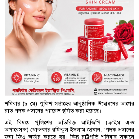
শনিবার (৯ মে) পুলিশ সপ্তাহের আনুষ্ঠানিক উদ্বোধনের আগের
রাত পদক প্রদা‌নের প‌্যা‌রেড স্থগিত করা হ‌য়ে‌ছে।
এই বিষ‌য়ে পু‌লি‌শের অ‌তি‌রিক্ত আইজি‌পি (ক্রাইম এন্ড
অপা‌রেসন্স) খোন্দকার র‌ফিকুল ইসলাম জানান, “পদক প্রদা‌নের
জন্য জিও অর্ডার কর‌তে হয়। কিন্তু রাষ্ট্রপ‌তি শ‌নিবার সকা‌লে