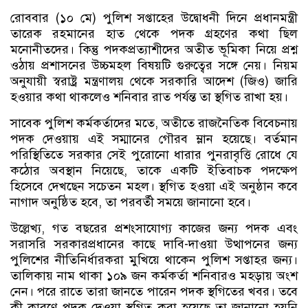
রোববার (১০ মে) পুলিশ সপ্তাহের উদ্বোধনী দিনে প্রধানমন্ত্রী
তারেক রহমানের হাত থেকে পদক গ্রহণের কথা ছিল
মনোনীতদের। কিন্তু পদকপ্রত্যাশীদের অতীত ভূমিকা নিয়ে প্রশ্ন
ওঠায় প্রশাসনের উচ্চমহল বিষয়টি গুরুত্বের সঙ্গে নেয়। নিয়ম
অনুযায়ী স্বরাষ্ট্র মন্ত্রণালয় থেকে সরকারি আদেশ (জিও) জারি
হওয়ার কথা থাকলেও শনিবার রাত পর্যন্ত তা স্থগিত রাখা হয়।
​সাবেক পুলিশ কর্মকর্তাদের মতে, অতীতে রাজনৈতিক বিবেচনায়
পদক দেওয়ায় এই সম্মানের গৌরব ম্লান হয়েছে। বর্তমান
পরিস্থিতিতে সরকার সেই পুরোনো ধারার পুনরাবৃত্তি রোধে যে
কঠোর অবস্থান নিয়েছে, তাকে একটি ইতিবাচক পদক্ষেপ
হিসেবে দেখছেন সচেতন মহল। স্থগিত হওয়া এই অনুষ্ঠান কবে
নাগাদ অনুষ্ঠিত হবে, তা পরবর্তী সময়ে জানানো হবে।
উল্লেখ্য, গত বছরের প্রশংসাযোগ্য কাজের জন্য পদক এবং
সরাসরি সরকারপ্রধানের কাছে দাবি-দাওয়া উত্থাপনের জন্য
পুলিশের নীতিনির্ধারকরা মুখিয়ে থাকেন পুলিশ সপ্তাহর জন্য।
তালিকায় নাম থাকা ১০৯ জন কর্মকর্তা শনিবারও মহড়ায় অংশ
নেন। পরে রাতে তারা জানতে পারেন পদক স্থগিতের খবর। তবে
কী কারণে পদক দেওয়া স্থগিত করা হয়েছে তা জানানো হয়নি