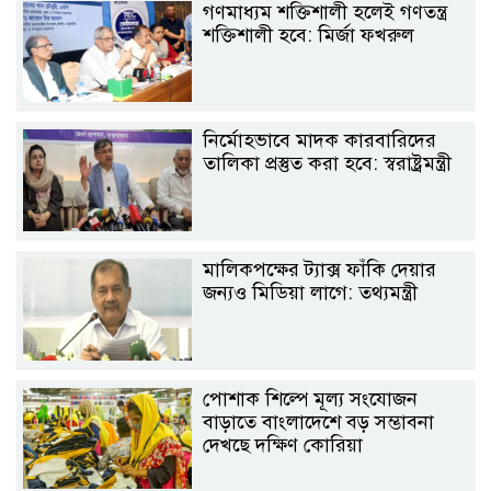
গণমাধ্যম শক্তিশালী হলেই গণতন্ত্র
শক্তিশালী হবে: মির্জা ফখরুল
নির্মোহভাবে মাদক কারবারিদের
তালিকা প্রস্তুত করা হবে: স্বরাষ্ট্রমন্ত্রী
মালিকপক্ষের ট্যাক্স ফাঁকি দেয়ার
জন্যও মিডিয়া লাগে: তথ্যমন্ত্রী
পোশাক শিল্পে মূল্য সংযোজন
বাড়াতে বাংলাদেশে বড় সম্ভাবনা
দেখছে দক্ষিণ কোরিয়া