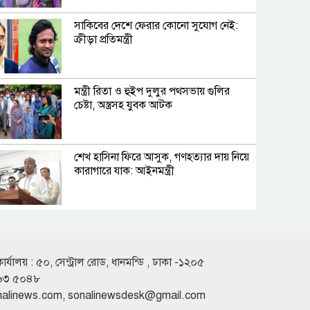
সাকিবের দেশে ফেরার কোনো সুযোগ নেই:
ক্রীড়া প্রতিমন্ত্রী
মন্ত্রী রিতা ও হুইপ দুলুর পথসভায় গুলির
চেষ্টা, অস্ত্রসহ যুবক আটক
শেখ হাসিনা ফিরে আসুক, গণহত্যার দায় নিয়ে
কারাগারে যাক: আইনমন্ত্রী
সেপ্টেম্বরে যুক্তরাষ্ট্র যাচ্ছেন প্রধানমন্ত্রী
কার্যালয় : ৫০, সেন্ট্রাল রোড, ধানমন্ডি , ঢাকা -১২০৫
৬৩ ৫০৪৮
হাসিনার বক্তব্যের সঙ্গে ভারতের সম্পর্ক নেই:
nalinews.com
,
sonalinewsdesk@gmail.com
জয়সওয়াল