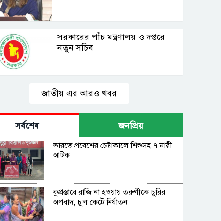
সরকারের পাঁচ মন্ত্রণালয় ও দপ্তরে
নতুন সচিব
জাতীয় এর আরও খবর
সর্বশেষ
জনপ্রিয়
ভারতে প্রবেশের চেষ্টাকালে শিশুসহ ৭ নারী
আটক
কুপ্রস্তাবে রাজি না হওয়ায় তরুণীকে চুরির
অপবাদ, চুল কেটে নির্যাতন