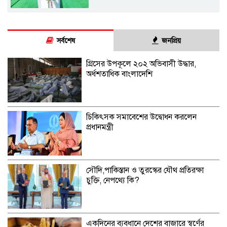
সর্বশেষ
জনপ্রিয়
গ্রিসের উপকূলে ২০২ অভিবাসী উদ্ধার,
অর্ধশতাধিক বাংলাদেশি
চিকিৎসক সমাবেশের উদ্বোধন করলেন
প্রধানমন্ত্রী
সৌদি,পাকিস্তান ও তুরস্কের যৌথ প্রতিরক্ষা
চুক্তি, নেপথ্যে কি?
একদিনের ব্যবধানে দেশের বাজারে স্বর্ণের