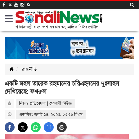
গণপ্রজাতন্ত্রী বাংলাদেশ সরকার অনুমোদিত নিউজ পোর্টাল
রাজনীতি
একটি মহল তারেক রহমানের চরিত্রহননের দুঃসাহস
দেখিয়েছে: ফখরুল
নিজস্ব প্রতিবেদক | সোনালী নিউজ
প্রকাশিত: জুলাই ১৪, ২০২৫, ০৩:৫৯ পিএম