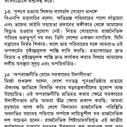
অভিযাত্রাকে প্রশ্নবিদ্ধ করে।
১৩. ‘নৃশংস হত্যার শিকার লালচাঁদ সোহাগ প্রসঙ্গে’
বিএনপি মহাসচিব বলেন, ক্ষতিগ্রস্ত পরিবারের পাশে দাঁড়ানো
এবং তাদের আইনি সহায়তা প্রদানের অঙ্গীকার থেকে আমাদের
বিচ্যুত হওয়ার সুযোগ নেই। নিহত সোহাগের রাজনৈতিক
পরিচয় গুরুত্বপূর্ণ নয় বরং তিনি দেশের একজন নাগরিক, যিনি
সন্ত্রাসের নির্মম শিকার। ফলে তার পরিবারের সঙ্গে আমরাও এই
অপকর্মের দৃষ্টান্তমূলক শাস্তি দাবি করছি। হত্যাকাণ্ডের দ্রুত
বিচার ও দৃষ্টান্তমূলক শাস্তি দ্রুত কার্যকর করার বিষয়ে আমাদের
দলীয় অবস্থান সুদৃঢ় এবং অপরিবর্তিত।
১৪. ‘অপরাজনীতি রোধে সরকারের উদাসীনতা’
মির্জা ফখরুল বলেন, দেশে গণতন্ত্র পুনঃপ্রতিষ্ঠার প্রত্যয়ে
ঐক্যবদ্ধ জাতিকে বিভক্তি করার ষড়যন্ত্রকারীদের মুখোশ আজ
উন্মোচিত। এই অপরাজনীতি প্রতিহত করার ক্ষেত্রে সরকারের
উদাসীনতার প্রতি আমরা তীব্র ক্ষোভ প্রকাশ করছি। আমরা
দৃঢ়ভাবে আশা করি দেশে বিদ্যমান রাজনৈতিক পরিস্থিতি
অবনতির ভয়াবহ পরিণাম সর্ম্পকে দায়িত্বশীল সব রাজনৈতিক
দল সচেতন হবেন। রাজনৈতিক শিষ্টাচারবহির্ভূত এই জাতীয়
কর্মকাণ্ডের মাধ্যমে গণতন্ত্রে উত্তরণের পথ বাধাগ্রস্ত হলে তার