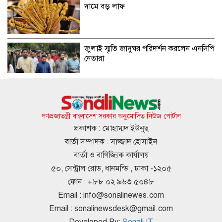
দামে বড় লাফ
জুলাই স্মৃতি জাদুঘর পরিদর্শন করলেন এনসিপি
নেতারা
অস্ট্রেলিয়ার তৃতীয় সারির দলের কাছে ইনিংস
ব্যবধানে হারল বাংলাদেশ
গণপ্রজাতন্ত্রী বাংলাদেশ সরকার অনুমোদিত নিউজ পোর্টাল
প্রকাশক : মোহাম্মদ ইউনুছ
বার্তা সম্পাদক : সাজ্জাদ হোসাইন
দীর্ঘ সংগীতজীবনে এমন অভিজ্ঞতার মুখোমুখি
বার্তা ও বাণিজ্যিক কার্যালয়
কখনো হইনি : হাসান
৫০, সেন্ট্রাল রোড, ধানমন্ডি , ঢাকা -১২০৫
ফোন : +৮৮ ০২ ৯৬৩ ৫০৪৮
Email :
info@sonalinewes.com
দাম কমার পর দেশের বাজারে আজ স্বর্ণের
Email :
sonalinewsdesk@gmail.com
ভরি কত?
Developed By:
Sonali IT