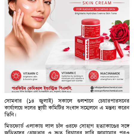
সোমবার (১৪ জুলাই) সকালে গুলশানে চেয়ারপারসনের
কার্যালয়ে দলের স্থায়ী কমিটির সংবাদ সম্মেলনে এ মন্তব্য করেন
তিনি।
মিডফোর্ড এলাকায় লাল চাঁদ ওরফে সোহাগ হত্যাকাণ্ডের সঙ্গে
জড়িতদের গ্রেফতার ও দ্রুত বিচারের দাবি জানানোর পরও