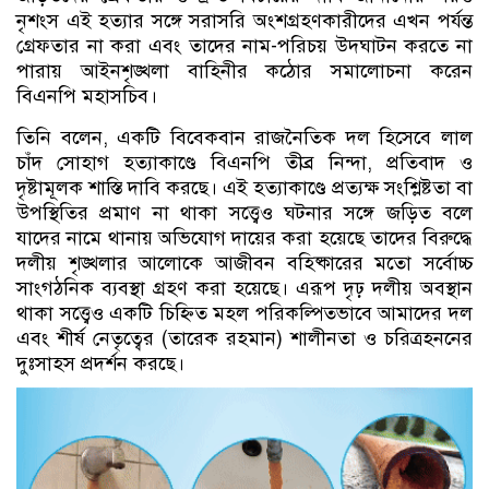
নৃশংস এই হত্যার সঙ্গে সরাসরি অংশগ্রহণকারীদের এখন পর্যন্ত
গ্রেফতার না করা এবং তাদের নাম-পরিচয় উদ্ঘাটন করতে না
পারায় আইনশৃঙ্খলা বাহিনীর কঠোর সমালোচনা করেন
বিএনপি মহাসচিব।
তিনি বলেন, একটি বিবেকবান রাজনৈতিক দল হিসেবে লাল
চাঁদ সোহাগ হত্যাকাণ্ডে বিএনপি তীব্র নিন্দা, প্রতিবাদ ও
দৃষ্টামূলক শাস্তি দাবি করছে। এই হত্যাকাণ্ডে প্রত্যক্ষ সংশ্লিষ্টতা বা
উপস্থিতির প্রমাণ না থাকা সত্ত্বেও ঘটনার সঙ্গে জড়িত বলে
যাদের নামে থানায় অভিযোগ দায়ের করা হয়েছে তাদের বিরুদ্ধে
দলীয় শৃঙ্খলার আলোকে আজীবন বহিষ্কারের মতো সর্বোচ্চ
সাংগঠনিক ব্যবস্থা গ্রহণ করা হয়েছে। এরূপ দৃঢ় দলীয় অবস্থান
থাকা সত্ত্বেও একটি চিহ্নিত মহল পরিকল্পিতভাবে আমাদের দল
এবং শীর্ষ নেতৃত্বের (তারেক রহমান) শালীনতা ও চরিত্রহননের
দুঃসাহস প্রদর্শন করছে।