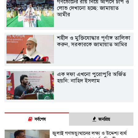
গণভোটের রায় নিয়ে আপসে চাপ ও
লোভ দেখানো হচ্ছে: জামায়াত
আমীর
শহীদ ও মুক্তিযোদ্ধার পূর্ণাঙ্গ তালিকা
করুন, সরকারকে জামায়াত আমির
এক দফা এখনো পুরোপুরি অর্জিত
হয়নি: নাহিদ ইসলাম
সর্বশেষ
জনপ্রিয়
জুলাই গণঅভ্যুত্থানের লক্ষ্য ও উদ্দেশ্য ব্যর্থ