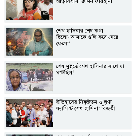
আত্মবিশ্বাসী রুমিন ফারহানা
শেখ হাসিনার শেষ কথা
ছিলো-‘আমাকে গুলি করে মেরে
ফেলো’
শেষ মুহুর্তে শেখ হাসিনার সাথে যা
ঘটেছিল!
ইতিহাসের নিকৃষ্টতম ও ঘৃণ্য
ফ্যাসিস্ট শেখ হাসিনা: রিজভী