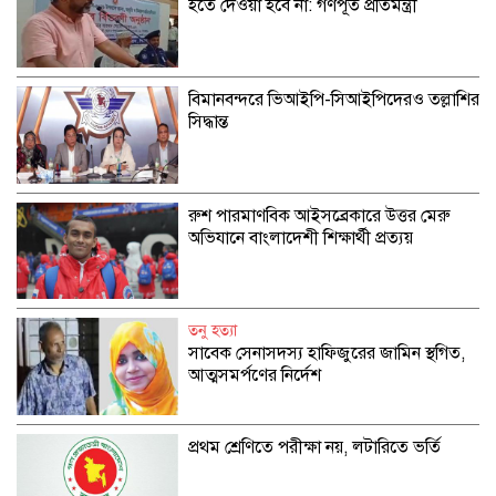
হতে দেওয়া হবে না: গণপূর্ত প্রতিমন্ত্রী
বিমানবন্দরে ভিআইপি-সিআইপিদেরও তল্লাশির
সিদ্ধান্ত
রুশ পারমাণবিক আইসব্রেকারে উত্তর মেরু
অভিযানে বাংলাদেশী শিক্ষার্থী প্রত্যয়
তনু হত্যা
সাবেক সেনাসদস্য হাফিজুরের জামিন স্থগিত,
আত্মসমর্পণের নির্দেশ
প্রথম শ্রেণিতে পরীক্ষা নয়, লটারিতে ভর্তি