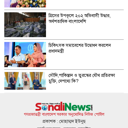
গ্রিসের উপকূলে ২০২ অভিবাসী উদ্ধার,
অর্ধশতাধিক বাংলাদেশি
চিকিৎসক সমাবেশের উদ্বোধন করলেন
প্রধানমন্ত্রী
সৌদি,পাকিস্তান ও তুরস্কের যৌথ প্রতিরক্ষা
চুক্তি, নেপথ্যে কি?
একদিনের ব্যবধানে দেশের বাজারে স্বর্ণের
দামে বড় লাফ
গণপ্রজাতন্ত্রী বাংলাদেশ সরকার অনুমোদিত নিউজ পোর্টাল
প্রকাশক : মোহাম্মদ ইউনুছ