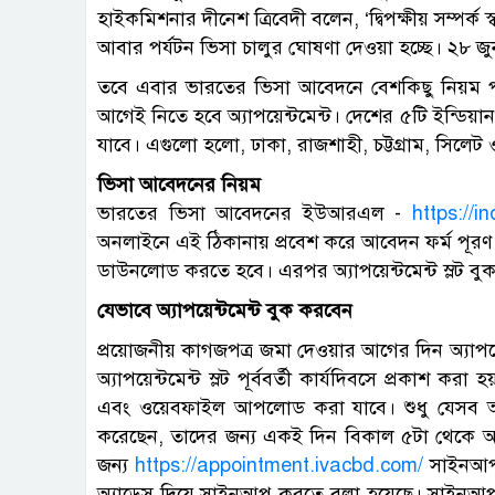
হাইকমিশনার দীনেশ ত্রিবেদী বলেন, ‘দ্বিপক্ষীয় সম্পর্ক
আবার পর্যটন ভিসা চালুর ঘোষণা দেওয়া হচ্ছে। ২৮ জুন
তবে এবার ভারতের ভিসা আবেদনে বেশকিছু নিয়ম প
আগেই নিতে হবে অ্যাপয়েন্টমেন্ট। দেশের ৫টি ইন্ডিয়ান
যাবে। এগুলো হলো, ঢাকা, রাজশাহী, চট্টগ্রাম, সিলেট 
ভিসা আবেদনের নিয়ম
ভারতের ভিসা আবেদনের ইউআরএল -
https://i
অনলাইনে এই ঠিকানায় প্রবেশ করে আবেদন ফর্ম পূর
ডাউনলোড করতে হবে। এরপর অ্যাপয়েন্টমেন্ট স্লট বু
যেভাবে অ্যাপয়েন্টমেন্ট বুক করবেন
প্রয়োজনীয় কাগজপত্র জমা দেওয়ার আগের দিন অ্যাপয়েন্
অ্যাপয়েন্টমেন্ট স্লট পূর্ববর্তী কার্যদিবসে প্রকাশ ক
এবং ওয়েবফাইল আপলোড করা যাবে। শুধু যেসব
করেছেন, তাদের জন্য একই দিন বিকাল ৫টা থেকে অ্যাপয়
জন্য
https://appointment.ivacbd.com/
সাইনআপ 
অ্যাড্রেস দিয়ে সাইনআপ করতে বলা হয়েছে। সাই