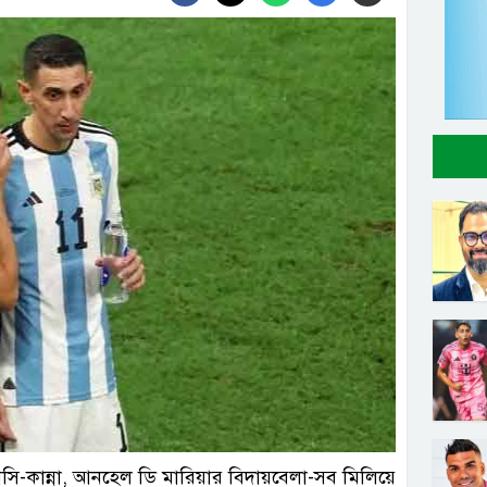
ি-কান্না, আনহেল ডি মারিয়ার বিদায়বেলা-সব মিলিয়ে