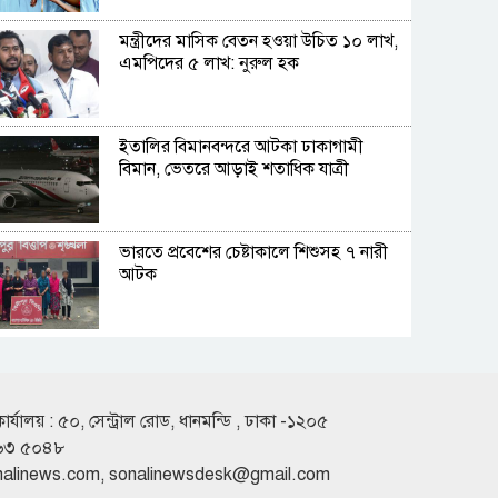
মন্ত্রীদের মাসিক বেতন হওয়া উচিত ১০ লাখ,
এমপিদের ৫ লাখ: নুরুল হক
ইতালির বিমানবন্দরে আটকা ঢাকাগামী
বিমান, ভেতরে আড়াই শতাধিক যাত্রী
ভারতে প্রবেশের চেষ্টাকালে শিশুসহ ৭ নারী
আটক
কুপ্রস্তাবে রাজি না হওয়ায় তরুণীকে চুরির
অপবাদ, চুল কেটে নির্যাতন
কার্যালয় : ৫০, সেন্ট্রাল রোড, ধানমন্ডি , ঢাকা -১২০৫
৬৩ ৫০৪৮
সাকিবের দেশে ফেরার কোনো সুযোগ নেই:
nalinews.com
,
sonalinewsdesk@gmail.com
ক্রীড়া প্রতিমন্ত্রী